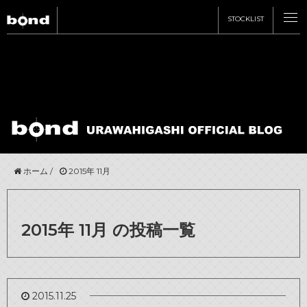
STOCKLIST
CARS
CUSTOMIZE
在庫情報
SHOP
ホーム
/
2015年 11月
買取査定
カスタマイズメニュー
bond車検
bond URAWA
STYLE&WORKS
ABOUT
2015年 11月 の投稿一覧
国内納車費用
bond URAWA-HIGASHI
新着情報
bond yahoo! ショッピング
RECRUIT
bond SAKAWA
2015.11.25
キャンペーン情報