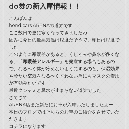
bond OMIYA
do券の新入庫情報！！
WRAPPING
サステナビリティ
bond TOKYO
こんばんは
POLISH
会社概要
bond cars ARENAの道券です
bond KATSUSHIKA
ここ数日で更に寒くなってきましたね
沿革
bond NAGOYA
因みに今日の最高気温は12度だそうで、昨日は17度で
した
古物営業法に基づく表示
bond OSAKA
このように寒暖差があると、くしゃみや鼻水が多くな
る、「
寒暖差アレルギー
」を発症する場合もあるの
bond MINI
で、なるべく体が冷えないようにするのと、保湿効果
や冷たい空気をなるべくすわない為にもマスクの着用
bond Plus
が有効みたいです
bond Body
最近クシャミと鼻水が止まらない道券でした
さてさて
bond Body QUICK SERVICE
ARENA店また新たにお車が入庫いたしましたよー
本日のブログではそちらのお車のご紹介をさせていた
bond Wrap･Polish
だきます
コチラになります
bond GLASS