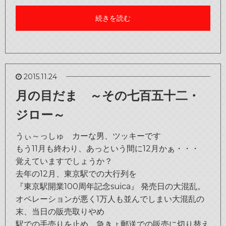
続きを読む
bond Beijing
bond Germany
2015.11.24
月の目だま ～その七百五十二・
ジロー～
うぃ～っしゅ カーな男、ツッキーです
もう11月も終わり、あっという間に12月かぁ・・・
覚えていますでしょうか？
去年の12月、東京駅での大行列を
『東京駅開業100周年記念suica』 発売日の大混乱。
オペレーションが悪く1万人も並んでしまい大混乱の
末、当日の販売取りやめ
駅での手売りを止め、急きょ郵送での販売に切り替え