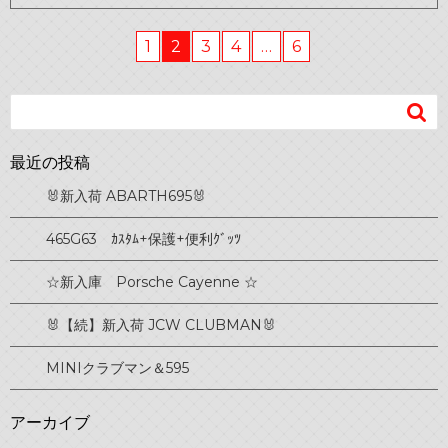
1
2
3
4
…
6

最近の投稿
🐰新入荷 ABARTH695🐰
465G63 ｶｽﾀﾑ+保護+便利ｸﾞｯﾂ
☆新入庫 Porsche Cayenne ☆
🐰【続】新入荷 JCW CLUBMAN🐰
MINIクラブマン＆595
アーカイブ