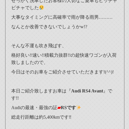
せっかく洗車したお客様の大切なご愛車もビッチャ
ビチャでした
大事なタイミングに高確率で雨が降る雨男………
なんとか改善できないでしょうかw!?
そんな不運も吹き飛ばす、
格好良い!!速い!!積載力抜群!!の超快速ワゴンが入荷
致しましたので、
今日はそのお車をご紹介させていただきます!(^^)!
本日ご紹介致しますお車は『
Audi RS4 Avant
』で
す!!
Audiの最速・最強の証
▰
RSです
総走行距離は約5,400kmです‼