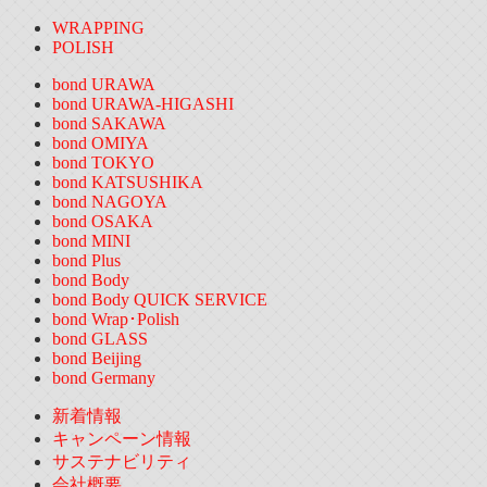
WRAPPING
POLISH
bond URAWA
bond URAWA-HIGASHI
bond SAKAWA
bond OMIYA
bond TOKYO
bond KATSUSHIKA
bond NAGOYA
bond OSAKA
bond MINI
bond Plus
bond Body
bond Body QUICK SERVICE
bond Wrap･Polish
bond GLASS
bond Beijing
bond Germany
新着情報
キャンペーン情報
サステナビリティ
会社概要