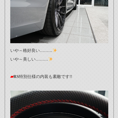
いや～格好良い………
いや～美しい………
▰
RS
特別仕様の内装も素敵です!!