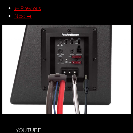
←
Previous
Next
→
YOUTUBE