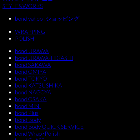
STYLE&WORKS
bond yahoo! ショッピング
WRAPPING
POLISH
bond URAWA
bond URAWA-HIGASHI
bond SAKAWA
bond OMIYA
bond TOKYO
bond KATSUSHIKA
bond NAGOYA
bond OSAKA
bond MINI
bond Plus
bond Body
bond Body QUICK SERVICE
bond Wrap･Polish