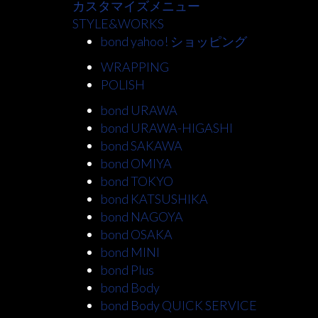
カスタマイズメニュー
STYLE&WORKS
bond yahoo! ショッピング
WRAPPING
POLISH
bond URAWA
bond URAWA-HIGASHI
bond SAKAWA
bond OMIYA
bond TOKYO
bond KATSUSHIKA
bond NAGOYA
bond OSAKA
bond MINI
bond Plus
bond Body
bond Body QUICK SERVICE