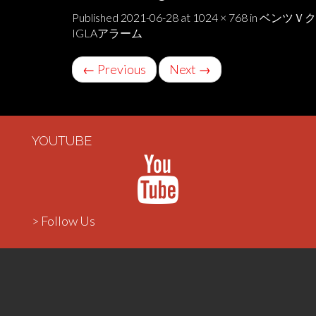
Published
2021-06-28
at
1024 × 768
in
ベンツＶク
IGLAアラーム
←
Previous
Next
→
YOUTUBE
> Follow Us