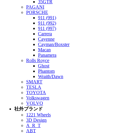
35GTR
PAGANI
PORSCHE
911 (991)
911 (992)
911 (997)
Carrera
Cayenne
Cayman/Boxster
Macan
Panamera
Rolls Royce
Ghost
Phantom
Wraith/Dawn
SMART
TESLA
TOYOTA
Volkswagen
VOLVO
社外ブランド
1221 Wheels
3D Design
A_R_T
ABT