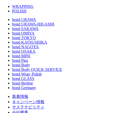
WRAPPING
POLISH
bond URAWA
bond URAWA-HIGASHI
bond SAKAWA
bond OMIYA
bond TOKYO
bond KATSUSHIKA
bond NAGOYA
bond OSAKA
bond MINI
bond Plus
bond Body
bond Body QUICK SERVICE
bond Wrap･Polish
bond GLASS
bond Beijing
bond Germany
新着情報
キャンペーン情報
サステナビリティ
会社概要