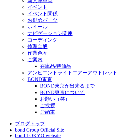
新入庫車両
イベント
イベント関係
お勧めパーツ
ホイール
ナビゲーション関連
コーディング
修理全般
作業色々
ご案内
在庫品/特価品
アンビエントライトエアーアウトレット
BOND東京
BOND東京が出来るまで
BOND東京について
お願い（笑）
ご挨拶
ご納車
ブログトップ
bond Group Official Site
bond TOKYO website