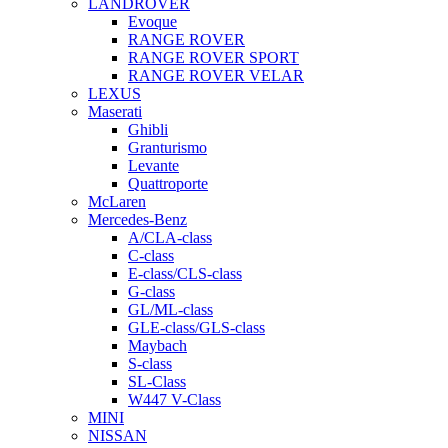
LANDROVER
Evoque
RANGE ROVER
RANGE ROVER SPORT
RANGE ROVER VELAR
LEXUS
Maserati
Ghibli
Granturismo
Levante
Quattroporte
McLaren
Mercedes-Benz
A/CLA-class
C-class
E-class/CLS-class
G-class
GL/ML-class
GLE-class/GLS-class
Maybach
S-class
SL-Class
W447 V-Class
MINI
NISSAN