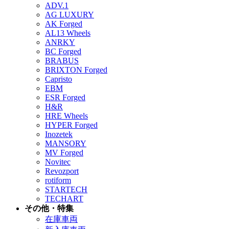
ADV.1
AG LUXURY
AK Forged
AL13 Wheels
ANRKY
BC Forged
BRABUS
BRIXTON Forged
Capristo
EBM
ESR Forged
H&R
HRE Wheels
HYPER Forged
Inozetek
MANSORY
MV Forged
Novitec
Revozport
rotiform
STARTECH
TECHART
その他・特集
在庫車両