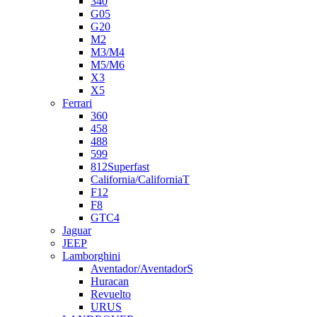
340
G05
G20
M2
M3/M4
M5/M6
X3
X5
Ferrari
360
458
488
599
812Superfast
California/CaliforniaT
F12
F8
GTC4
Jaguar
JEEP
Lamborghini
Aventador/AventadorS
Huracan
Revuelto
URUS