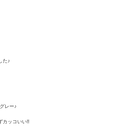
した♪
グレー♪
カッコいい!!