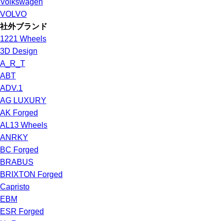
Volkswagen
VOLVO
社外ブランド
1221 Wheels
3D Design
A_R_T
ABT
ADV.1
AG LUXURY
AK Forged
AL13 Wheels
ANRKY
BC Forged
BRABUS
BRIXTON Forged
Capristo
EBM
ESR Forged