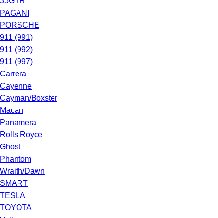
35GTR
PAGANI
PORSCHE
911 (991)
911 (992)
911 (997)
Carrera
Cayenne
Cayman/Boxster
Macan
Panamera
Rolls Royce
Ghost
Phantom
Wraith/Dawn
SMART
TESLA
TOYOTA