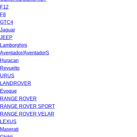
F12
F8
GTC4
Jaguar
JEEP
Lamborghini
Aventador/AventadorS
Huracan
Revuelto
URUS
LANDROVER
Evoque
RANGE ROVER
RANGE ROVER SPORT
RANGE ROVER VELAR
LEXUS
Maserati
Ghibli