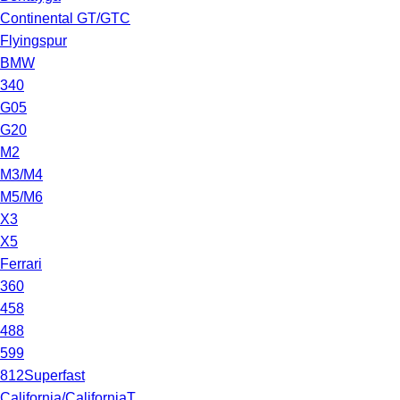
Continental GT/GTC
Flyingspur
BMW
340
G05
G20
M2
M3/M4
M5/M6
X3
X5
Ferrari
360
458
488
599
812Superfast
California/CaliforniaT