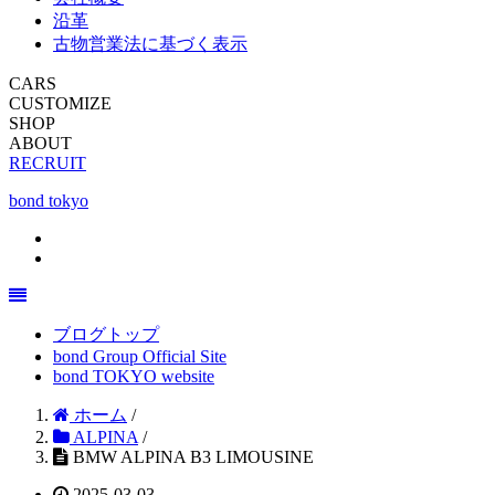
沿革
古物営業法に基づく表示
CARS
CUSTOMIZE
SHOP
ABOUT
RECRUIT
bond tokyo
ブログトップ
bond Group Official Site
bond TOKYO website
ホーム
/
ALPINA
/
BMW ALPINA B3 LIMOUSINE
2025-03-03