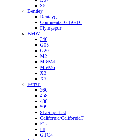
S6
Bentley
Bentayga
Continental GT/GTC
Flyingspur
BMW
340
G05
G20
M2
M3/M4
M5/M6
X3
X5
Ferrari
360
458
488
599
812Superfast
California/CaliforniaT
F12
F8
GTC4