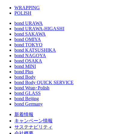
WRAPPING
POLISH
bond URAWA
bond URAWA-HIGASHI
bond SAKAWA
bond OMIYA
bond TOKYO
bond KATSUSHIKA
bond NAGOYA
bond OSAKA
bond MINI
bond Plus
bond Body
bond Body QUICK SERVICE
bond Wrap･Polish
bond GLASS
bond Beijing
bond Germany
新着情報
キャンペーン情報
サステナビリティ
会社概要