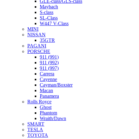
GLE-class/GLS-class
Maybach
S-class
SL-Class
W447 V-Class
MINI
NISSAN
35GTR
PAGANI
PORSCHE
911 (991)
911 (992)
911 (997)
Carrera
Cayenne
Cayman/Boxster
Macan
Panamera
Rolls Royce
Ghost
Phantom
Wraith/Dawn
SMART
TESLA
TOYOTA