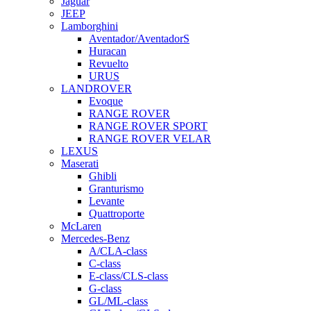
Jaguar
JEEP
Lamborghini
Aventador/AventadorS
Huracan
Revuelto
URUS
LANDROVER
Evoque
RANGE ROVER
RANGE ROVER SPORT
RANGE ROVER VELAR
LEXUS
Maserati
Ghibli
Granturismo
Levante
Quattroporte
McLaren
Mercedes-Benz
A/CLA-class
C-class
E-class/CLS-class
G-class
GL/ML-class