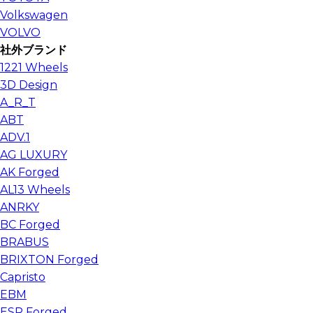
Volkswagen
VOLVO
社外ブランド
1221 Wheels
3D Design
A_R_T
ABT
ADV.1
AG LUXURY
AK Forged
AL13 Wheels
ANRKY
BC Forged
BRABUS
BRIXTON Forged
Capristo
EBM
ESR Forged