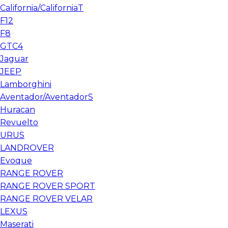
California/CaliforniaT
F12
F8
GTC4
Jaguar
JEEP
Lamborghini
Aventador/AventadorS
Huracan
Revuelto
URUS
LANDROVER
Evoque
RANGE ROVER
RANGE ROVER SPORT
RANGE ROVER VELAR
LEXUS
Maserati