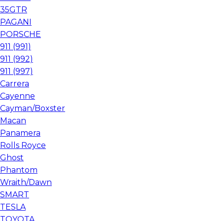
35GTR
PAGANI
PORSCHE
911 (991)
911 (992)
911 (997)
Carrera
Cayenne
Cayman/Boxster
Macan
Panamera
Rolls Royce
Ghost
Phantom
Wraith/Dawn
SMART
TESLA
TOYOTA