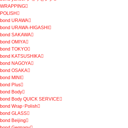
WRAPPING
POLISH
bond URAWA
bond URAWA-HIGASHI
bond SAKAWA
bond OMIYA
bond TOKYO
bond KATSUSHIKA
bond NAGOYA
bond OSAKA
bond MINI
bond Plus
bond Body
bond Body QUICK SERVICE
bond Wrap･Polish
bond GLASS
bond Beijing
bond Germany