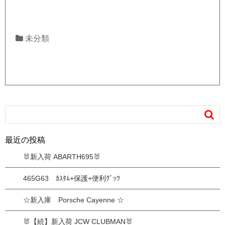
未分類

最近の投稿
🐰新入荷 ABARTH695🐰
465G63 ｶｽﾀﾑ+保護+便利ｸﾞｯﾂ
☆新入庫 Porsche Cayenne ☆
🐰【続】新入荷 JCW CLUBMAN🐰