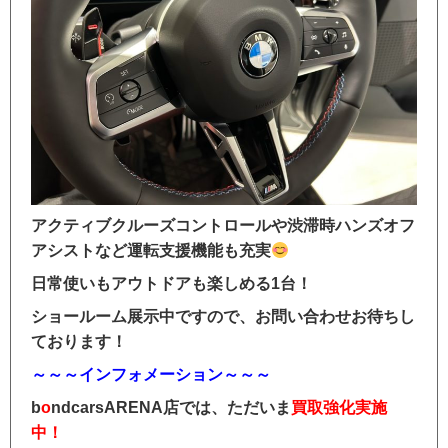
アクティブクルーズコントロールや渋滞時ハンズオフ
アシストなど運転支援機能も充実
日常使いもアウトドアも楽しめる1台！
ショールーム展示中ですので、お問い合わせお待ちし
ております！
～～～インフォメーション～～～
b
o
ndcarsARENA店では、ただいま
買取強化実施
中！