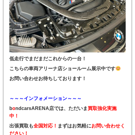
低走行でまだまだこれからの一台！
こちらの車両アリーナ店ショールーム展示中です
お問い合わせお待ちしております！
～～～インフォメーション～～～
b
o
ndcarsARENA店では、ただいま
買取強化実施
中！
出張買取も
全国対応！
まずはお気軽に
お問い合わせく
ださい！