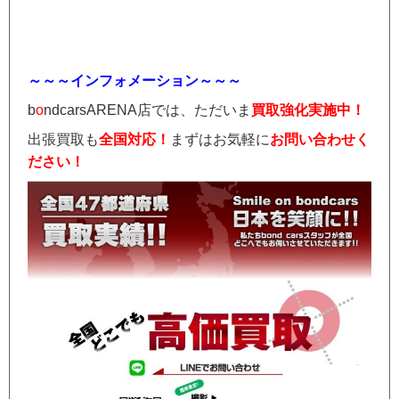
～～～インフォメーション～～～
b
o
ndcarsARENA店では、ただいま
買取強化実施中！
出張買取も
全国対応！
まずはお気軽に
お問い合わせく
ださい！