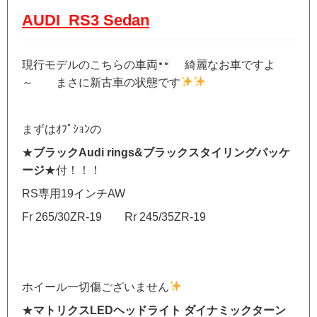
AUDI RS3 Sedan
現行モデルのこちらの車両
綺麗なお車ですよ
～ まさに新古車の状態です
まずはｵﾌﾟｼｮﾝの
★
ブラックAudi rings&ブラックスタイリングパッケ
ージ
★付！！！
RS専用19インチAW
Fr 265/30ZR-19 Rr 245/35ZR-19
ホイール一切傷ございません
★
マトリクスLEDヘッドライト ダイナミックターン