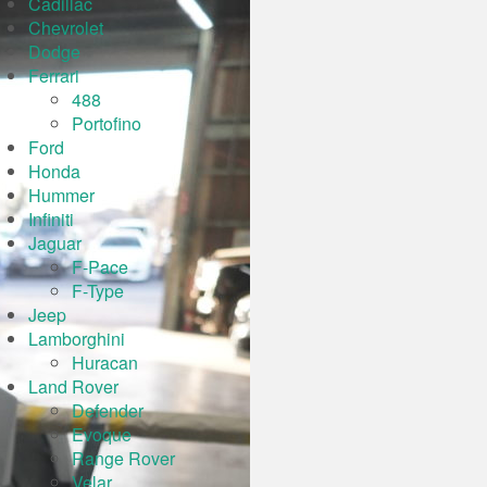
Cadillac
Chevrolet
Dodge
Ferrari
488
Portofino
Ford
Honda
Hummer
Infiniti
Jaguar
F-Pace
F-Type
Jeep
Lamborghini
Huracan
Land Rover
Defender
Evoque
Range Rover
Velar