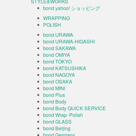
STYLE&WORKS
bond yahoo! ショッピング
WRAPPING
POLISH
bond URAWA
bond URAWA-HIGASHI
bond SAKAWA
bond OMIYA
bond TOKYO
bond KATSUSHIKA
bond NAGOYA
bond OSAKA
bond MINI
bond Plus
bond Body
bond Body QUICK SERVICE
bond Wrap･Polish
bond GLASS
bond Beijing
bond Germany