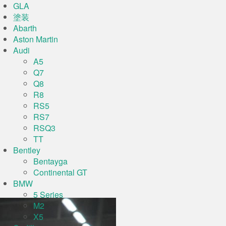
GLA
塗装
Abarth
Aston Martin
Audi
A5
Q7
Q8
R8
RS5
RS7
RSQ3
TT
Bentley
Bentayga
Continental GT
BMW
5 Series
M2
X5