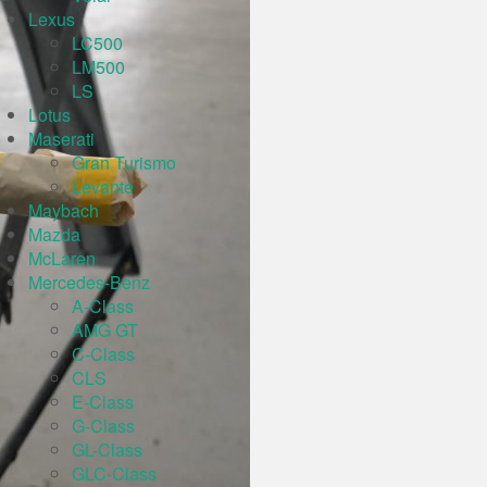
Lexus
LC500
LM500
LS
Lotus
Maserati
Gran Turismo
Levante
Maybach
Mazda
McLaren
Mercedes-Benz
A-Class
AMG GT
C-Class
CLS
E-Class
G-Class
GL-Class
GLC-Class