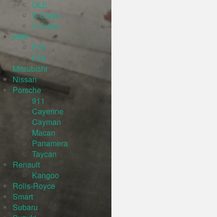
GLE
S-Class
V-Class
MINI
F55
F56
Mitsubishi
Nissan
Porsche
911
Cayenne
Cayman
Macan
Panamera
Taycan
Renault
Kangoo
Rolls-Royce
Smart
Subaru