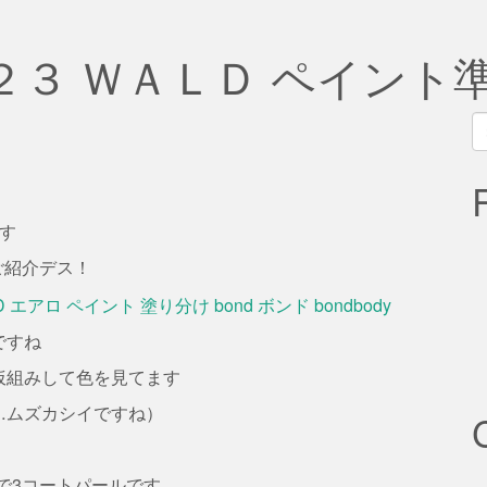
２３ ＷＡＬＤ ペイント
S
fo
です
ご紹介デス！
ですね
仮組みして色を見てます
…ムズカシイですね）
ので3コートパールです