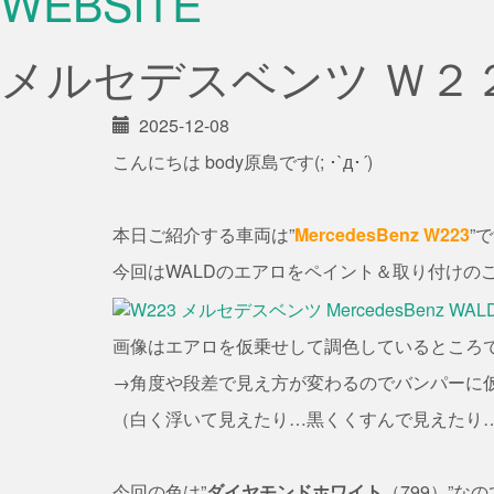
WEBSITE
メルセデスベンツ Ｗ２
2025-12-08
こんにちは body原島です(; ･`д･´)
本日ご紹介する車両は”
MercedesBenz W223
”
今回はWALDのエアロをペイント＆取り付けの
画像はエアロを仮乗せして調色しているところ
→角度や段差で見え方が変わるのでバンパーに
（白く浮いて見えたり…黒くくすんで見えたり
今回の色は”
ダイヤモンドホワイト
（799）”な