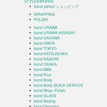
STYLE&WORKS
bond yahoo! ショッピング
WRAPPING
POLISH
bond URAWA
bond URAWA-HIGASHI
bond SAKAWA
bond OMIYA
bond TOKYO
bond KATSUSHIKA
bond NAGOYA
bond OSAKA
bond MINI
bond Plus
bond Body
bond Body QUICK SERVICE
bond Wrap･Polish
bond GLASS
bond Beijing
bond Germany