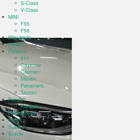
S-Class
V-Class
MINI
F55
F56
Mitsubishi
Nissan
Porsche
911
Cayenne
Cayman
Macan
Panamera
Taycan
Renault
Kangoo
Rolls-Royce
Smart
Subaru
Suzuki