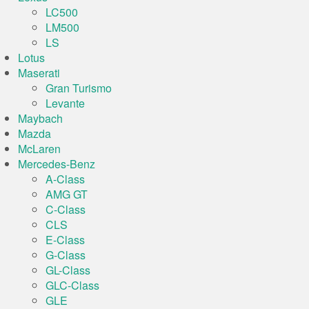
LC500
LM500
LS
Lotus
Maserati
Gran Turismo
Levante
Maybach
Mazda
McLaren
Mercedes-Benz
A-Class
AMG GT
C-Class
CLS
E-Class
G-Class
GL-Class
GLC-Class
GLE