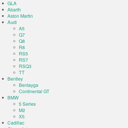
GLA
Abarth
Aston Martin
Audi
A5
Q7
Q8
R8
RS5
RS7
RSQ3
TT
Bentley
Bentayga
Continental GT
BMW
5 Series
M2
X5
Cadillac