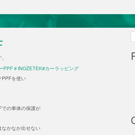
S
F
fo
す。
PPFを使い
Fでの車体の保護が
はなかなか出せない