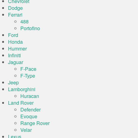
Chevrolet
Dodge
Ferrari
488
Portofino
Ford
Honda
Hummer
Infiniti
Jaguar
F-Pace
F-Type
Jeep
Lamborghini
Huracan
Land Rover
Defender
Evoque
Range Rover
Velar
Lexus