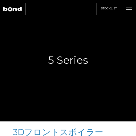
STOCKLIST
CARS
CUSTOMIZE
5 Series
SHOP
ABOUT
RECRUIT
3Dフロントスポイラー