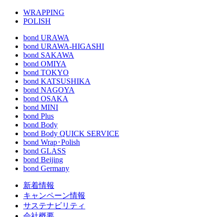
WRAPPING
POLISH
bond URAWA
bond URAWA-HIGASHI
bond SAKAWA
bond OMIYA
bond TOKYO
bond KATSUSHIKA
bond NAGOYA
bond OSAKA
bond MINI
bond Plus
bond Body
bond Body QUICK SERVICE
bond Wrap･Polish
bond GLASS
bond Beijing
bond Germany
新着情報
キャンペーン情報
サステナビリティ
会社概要