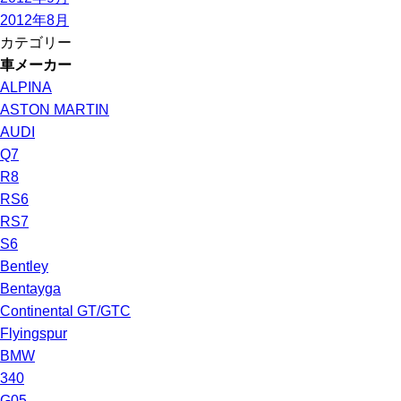
2012年8月
カテゴリー
車メーカー
ALPINA
ASTON MARTIN
AUDI
Q7
R8
RS6
RS7
S6
Bentley
Bentayga
Continental GT/GTC
Flyingspur
BMW
340
G05