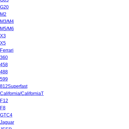
G20
M2
M3/M4
M5/M6
X3
X5
Ferrari
360
458
488
599
812Superfast
California/CaliforniaT
F12
F8
GTC4
Jaguar