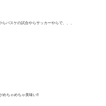
やらバスケの試合やらサッカーやらで、、、
♪
がめちゃめちゃ美味い!!