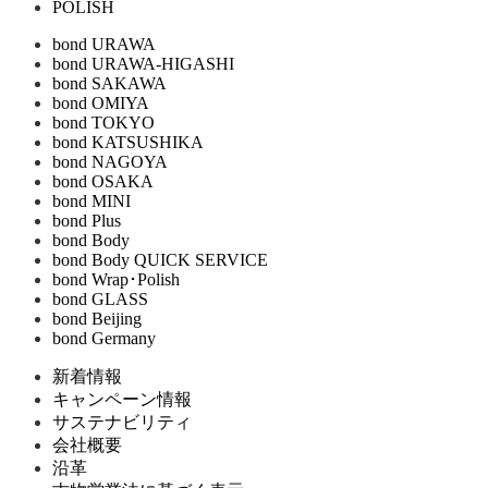
POLISH
bond URAWA
bond URAWA-HIGASHI
bond SAKAWA
bond OMIYA
bond TOKYO
bond KATSUSHIKA
bond NAGOYA
bond OSAKA
bond MINI
bond Plus
bond Body
bond Body QUICK SERVICE
bond Wrap･Polish
bond GLASS
bond Beijing
bond Germany
新着情報
キャンペーン情報
サステナビリティ
会社概要
沿革