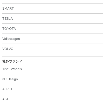
SMART
TESLA
TOYOTA
Volkswagen
VOLVO
社外ブランド
1221 Wheels
3D Design
A_R_T
ABT