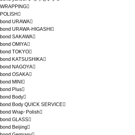
WRAPPING
POLISH
bond URAWA
bond URAWA-HIGASHI
bond SAKAWA
bond OMIYA
bond TOKYO
bond KATSUSHIKA
bond NAGOYA
bond OSAKA
bond MINI
bond Plus
bond Body
bond Body QUICK SERVICE
bond Wrap･Polish
bond GLASS
bond Beijing
bond Germany