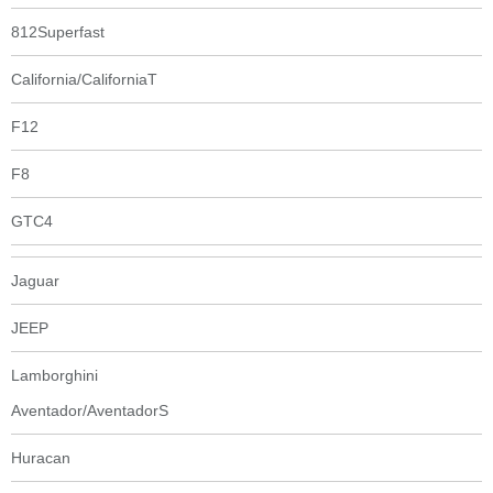
812Superfast
California/CaliforniaT
F12
F8
GTC4
Jaguar
JEEP
Lamborghini
Aventador/AventadorS
Huracan