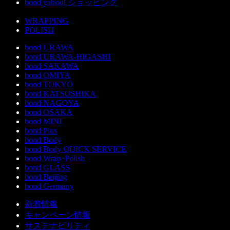
bond yahoo! ショッピング
WRAPPING
POLISH
bond URAWA
bond URAWA-HIGASHI
bond SAKAWA
bond OMIYA
bond TOKYO
bond KATSUSHIKA
bond NAGOYA
bond OSAKA
bond MINI
bond Plus
bond Body
bond Body QUICK SERVICE
bond Wrap･Polish
bond GLASS
bond Beijing
bond Germany
新着情報
キャンペーン情報
サステナビリティ