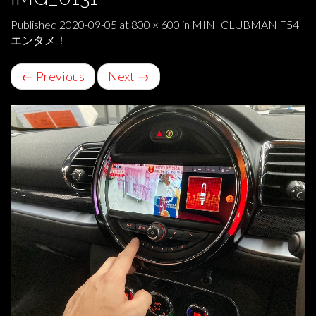
Published
2020-09-05
at
800 × 600
in
MINI CLUBMAN F54
エンタメ！
←
Previous
Next
→