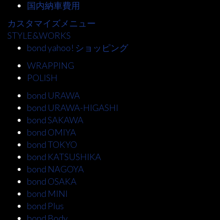
国内納車費用
カスタマイズメニュー
STYLE&WORKS
bond yahoo! ショッピング
WRAPPING
POLISH
bond URAWA
bond URAWA-HIGASHI
bond SAKAWA
bond OMIYA
bond TOKYO
bond KATSUSHIKA
bond NAGOYA
bond OSAKA
bond MINI
bond Plus
bond Body