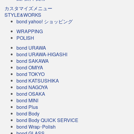
カスタマイズメニュー
STYLE&WORKS
bond yahoo! ショッピング
WRAPPING
POLISH
bond URAWA
bond URAWA-HIGASHI
bond SAKAWA
bond OMIYA
bond TOKYO
bond KATSUSHIKA
bond NAGOYA
bond OSAKA
bond MINI
bond Plus
bond Body
bond Body QUICK SERVICE
bond Wrap･Polish
bond GLASS