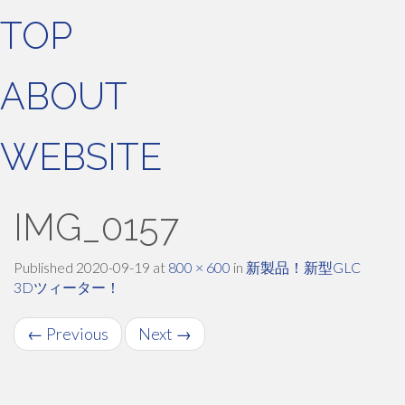
TOP
ABOUT
WEBSITE
IMG_0157
Published
2020-09-19
at
800 × 600
in
新製品！新型GLC
3Dツィーター！
←
Previous
Next
→