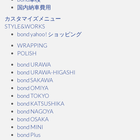
国内納車費用
カスタマイズメニュー
STYLE&WORKS
bond yahoo! ショッピング
WRAPPING
POLISH
bond URAWA
bond URAWA-HIGASHI
bond SAKAWA
bond OMIYA
bond TOKYO
bond KATSUSHIKA
bond NAGOYA
bond OSAKA
bond MINI
bond Plus