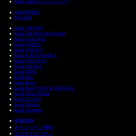
bond yahoo! ショッピング
WRAPPING
POLISH
bond URAWA
bond URAWA-HIGASHI
bond SAKAWA
bond OMIYA
bond TOKYO
bond KATSUSHIKA
bond NAGOYA
bond OSAKA
bond MINI
bond Plus
bond Body
bond Body QUICK SERVICE
bond Wrap･Polish
bond GLASS
bond Beijing
bond Germany
新着情報
キャンペーン情報
サステナビリティ