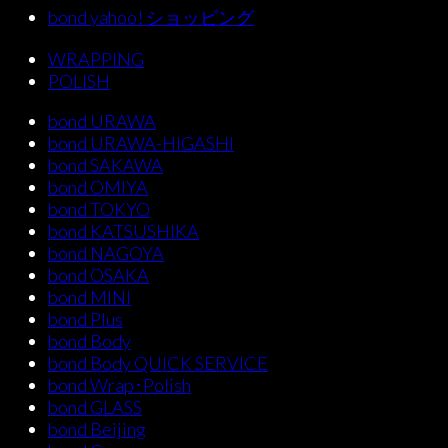
bond yahoo! ショッピング
WRAPPING
POLISH
bond URAWA
bond URAWA-HIGASHI
bond SAKAWA
bond OMIYA
bond TOKYO
bond KATSUSHIKA
bond NAGOYA
bond OSAKA
bond MINI
bond Plus
bond Body
bond Body QUICK SERVICE
bond Wrap･Polish
bond GLASS
bond Beijing