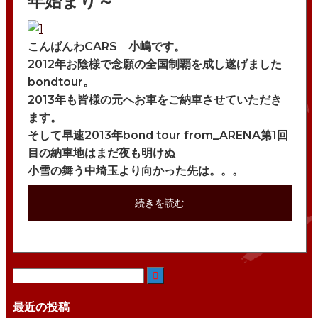
年始まり～
bond TOKYO
WRAPPING
会社概要
bond KATSUSHIKA
POLISH
こんばんわCARS 小嶋です。
沿革
bond NAGOYA
2012年お陰様で念願の全国制覇を成し遂げました
bondtour。
古物営業法に基づく表示
bond OSAKA
2013年も皆様の元へお車をご納車させていただき
bond MINI
ます。
そして早速2013年bond tour from_ARENA第1回
bond Plus
目の納車地はまだ夜も明けぬ
小雪の舞う中埼玉より向かった先は。。。
bond Body
bond Body QUICK SERVICE
続きを読む
bond Wrap･Polish
bond GLASS

bond Beijing
最近の投稿
bond Germany