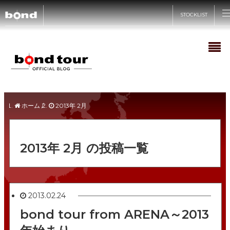
STOCKLIST
CARS
CUSTOMIZE
在庫情報
ホーム
/
2013年 2月
SHOP
カスタマイズメニュー
買取査定
2013年 2月 の投稿一覧
bond車検
ABOUT
bond URAWA
STYLE&WORKS
国内納車費用
bond URAWA-HIGASHI
RECRUIT
新着情報
bond SAKAWA
2013.02.24
bond yahoo! ショッピング
キャンペーン情報
bond tour from ARENA～2013
bond OMIYA
サステナビリティ