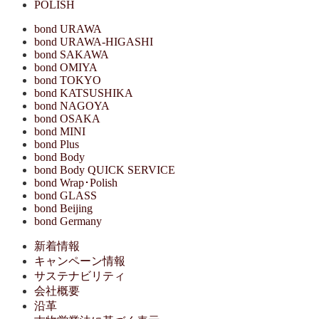
POLISH
bond URAWA
bond URAWA-HIGASHI
bond SAKAWA
bond OMIYA
bond TOKYO
bond KATSUSHIKA
bond NAGOYA
bond OSAKA
bond MINI
bond Plus
bond Body
bond Body QUICK SERVICE
bond Wrap･Polish
bond GLASS
bond Beijing
bond Germany
新着情報
キャンペーン情報
サステナビリティ
会社概要
沿革