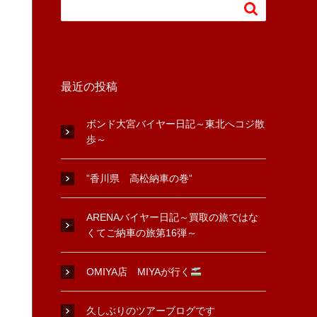

最近の投稿
ボンド大宮バイヤー日記～東北へコジ散
歩～
”香川県 高松納車の巻”
ARENAバイヤー日記～買取の旅ではな
くてご納車の旅第16弾～
OMIYA店 MIYAが行く
久しぶりのツアーブログです