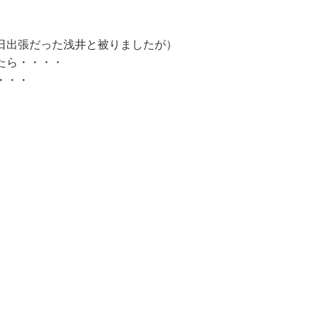
日出張だった浅井と被りましたが）
たら・・・・
・・・