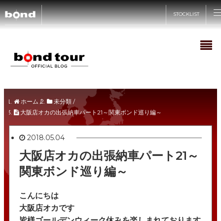
STOCKLIST
CARS
CUSTOMIZE
在庫情報
ホーム
/
未分類
/
SHOP
大阪店オカの出張納車パート21～関東ボンド巡り編～
カスタマイズメニュー
買取査定
2018.05.04
bond車検
ABOUT
bond URAWA
STYLE&WORKS
大阪店オカの出張納車パート21～
国内納車費用
bond URAWA-HIGASHI
関東ボンド巡り編～
RECRUIT
新着情報
bond SAKAWA
bond yahoo! ショッピング
こんにちは
キャンペーン情報
bond OMIYA
大阪店オカです
皆様ゴールデンウィーク休みを楽しまれております
サステナビリティ