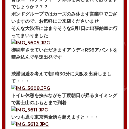
bond TOKYO
でしょうか？？？
WRAPPING
会社概要
bond KATSUSHIKA
ボンドグループではカーズのみ休まず営業中でござ
POLISH
いますので、お気軽にご来店くださいませ
沿革
bond NAGOYA
そんな大渋滞にはまりそうな5月1日に出張納車に行
古物営業法に基づく表示
ってまいりました
bond OSAKA
bond MINI
御納車させていただきますアウディRS6アバントを
積み込んで早速出発です
bond Plus
bond Body
渋滞回避を考えて朝1時30分に大阪を出発しまし
て・・・
bond Body QUICK SERVICE
bond Wrap･Polish
トイレ休憩を挟みながら丁度朝日が昇るタイミング
で富士山のふもとまで到着
bond GLASS
bond Beijing
いつも通り東京料金所を超えますと・・・
bond Germany