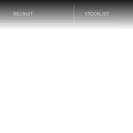
RECRUIT
STOCKLIST
bond TOKYO
bond KATSUSHIKA
G
POLISH
bond Body QUICK
bond Body
SERVICE