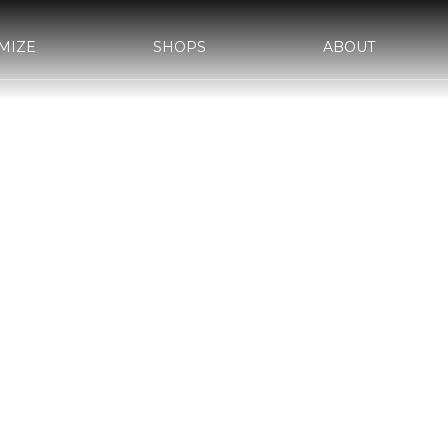
MIZE
SHOPS
ABOUT
AWA-
bond SAKAWA
bond OMIYA
YLE&WORKS
d車検
サステナビリティ
国内納車費用
会社概要
bond yahoo! ショッピング
沿革
古物営業法に基づく表示
WRAPPIN
AKA
bond MINI
bond Plus
ASS
bond Beijing
bond Germany