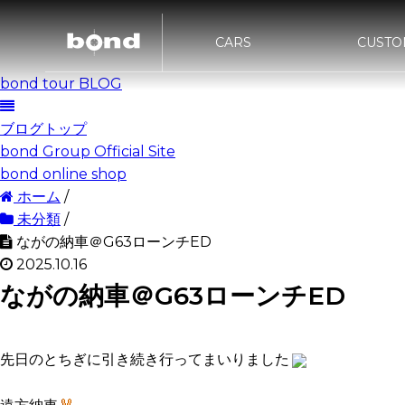
CARS
CUSTO
bond tour BLOG
bond UR
bond URAWA
在庫情報
カスタマイズメニュー
ST
新着情報
キャンペーン情報
買取査定
bon
HIGASHI
ブログトップ
bond Group Official Site
bond NAGOYA
bond OS
bond online shop
ホーム
/
bond Wrap･Polish
bond GL
未分類
/
ながの納車＠G63ローンチED
2025.10.16
ながの納車＠G63ローンチED
先日のとちぎに引き続き行ってまいりました