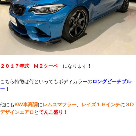
２０１７年式 M２クーペ
になります！
こちら特徴は何といってもボディカラーの
ロングビーチブル
ー！
他にも
KW車高調
に
レムスマフラー
、
レイズ１９インチ
に
３D
デザインエアロ
と
てんこ盛り！