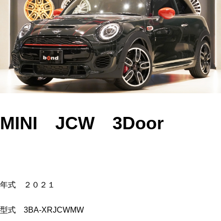
MINI JCW 3Door
年式 ２０２１
型式 3BA-XRJCWMW