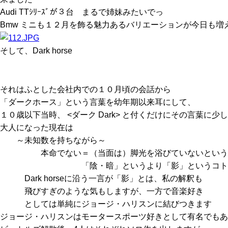
Audi TTｼﾘｰｽﾞが３台 まるで姉妹みたいでっ
Bmw ミニも１２月を飾る魅力あるバリエーションが今日も増
そして、Dark horse
それはふとした会社内での１０月頃の会話から
「ダークホース」という言葉を幼年期以来耳にして、
１０歳以下当時、 <ダーク Dark> と付くだけにその言葉に
大人になった現在は
～未知数を持ちながら～
本命でない＝（当面は）脚光を浴びていないという
「陰・暗」というより「影」というコトバを
Dark horseに沿う一言が「影」とは、私の解釈も
飛びすぎのような気もしますが、一方で音楽好き
としては単純にジョージ・ハリスンに結びつきます
ジョージ・ハリスンはモータースポーツ好きとして有名でもあ