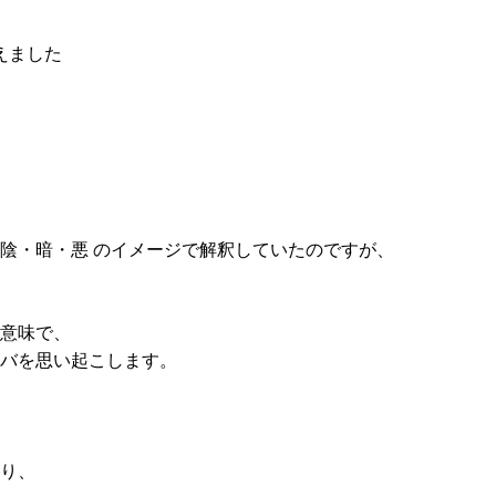
えました
少し陰・暗・悪 のイメージで解釈していたのですが、
意味で、
思い起こします。
り、