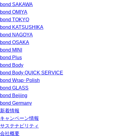
bond SAKAWA
bond OMIYA
bond TOKYO
bond KATSUSHIKA
bond NAGOYA
bond OSAKA
bond MINI
bond Plus
bond Body
bond Body QUICK SERVICE
bond Wrap･Polish
bond GLASS
bond Beijing
bond Germany
新着情報
キャンペーン情報
サステナビリティ
会社概要