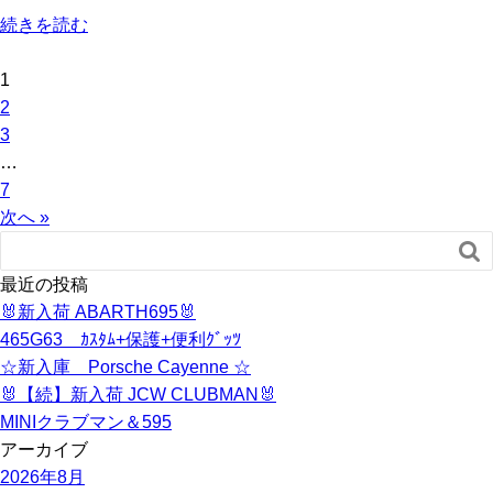
続きを読む
1
2
3
…
7
次へ »

最近の投稿
🐰新入荷 ABARTH695🐰
465G63 ｶｽﾀﾑ+保護+便利ｸﾞｯﾂ
☆新入庫 Porsche Cayenne ☆
🐰【続】新入荷 JCW CLUBMAN🐰
MINIクラブマン＆595
アーカイブ
2026年8月