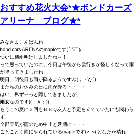
おすすめ花火大会*★ボンドカーズ
アリーナ ブログ★*
みなさまこんばんわ
bond cars ARENAのmapleです( ﾟ▽ﾟ)/
ついに梅雨明けしましたね～！
って思っていたのに、今日は午後から雲行きが怪しくなって雨
が降ってきましたね
明日、明後日も雨が降るようですね(； ･`д･´)
また私のお休みの日に雨が降る・・・・
はい、私ずーっと隠してきましたが、
雨女
なのです((；Ａ；))
もうこの夏に３回もＢＢＱ友人と予定を立てていたにも関わら
ず、
全部天気が雨のため中止と延期に・・・
ことごとく雨にやられているmapleです(>_<) どなたか晴れ