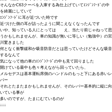
そんなかC63クーペを入庫する為仕上げていてｴﾝｼﾞﾝﾌｰﾄﾞの中
を綺麗にしていて
ｴﾝｼﾞﾝﾌｰﾄﾞに耳が近づいた時です
近づけた側の耳が詰ったように聞こえなくなったんです
いや、知っている人にとっては え、当たり前じゃねって思
うかもしれませんが、車の知識が無いに等しい（勉強中）の宮
川驚きました
何となく衝撃緩和か吸音防音だとは思っていたけどそんな吸音
するなんて
気になって他の車のｴﾝｼﾞﾝﾌｰﾄﾞの中も見て回りました
開けている最中も色々考えながら回っていたら、
メルセデスは基本運転席側のハンドルのもっと下にある赤いレ
バー
それとたまたまかもしれませんが、そのレバー基本的に縦に向
いている事が
多いのですが、たまにむているのが
↓↓↓