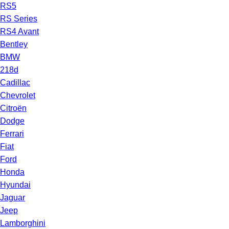
RS5
RS Series
RS4 Avant
Bentley
BMW
218d
Cadillac
Chevrolet
Citroën
Dodge
Ferrari
Fiat
Ford
Honda
Hyundai
Jaguar
Jeep
Lamborghini