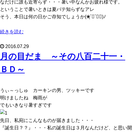
なだけに誰も近寄らず・・・暑い中なんかお疲れ様です。
ということで暑いときは夏バテ知らずなアレ
そう、本日は何の日かご存知でしょうか(❀ฺ´∀`❀ฺ)ﾉ
続きを読む
2016.07.29
月の目だま ～その八百二十一・
ＢＤ～
うぃ～っしゅ カーキンの男、ツッキーです
明けましたね 梅雨が
でもいきなり暑すぎです
先日、私宛にこんなものが届きました・・・
『誕生日？？』・・・私の誕生日は３月なんだけど、と思い開