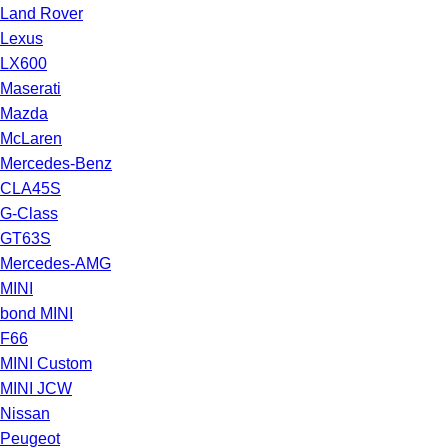
Land Rover
Lexus
LX600
Maserati
Mazda
McLaren
Mercedes-Benz
CLA45S
G-Class
GT63S
Mercedes-AMG
MINI
bond MINI
F66
MINI Custom
MINI JCW
Nissan
Peugeot