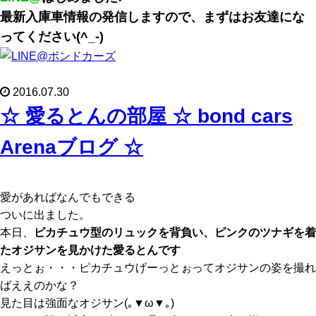
最新入庫車情報の発信しますので、まずはお友達にな
ってください(^_-)
2016.07.30
☆ 愛るとんの部屋 ☆ bond cars
Arenaブログ ☆
愛があればなんでもできる
ついに出ました。
本日、
ピカチュウ型のリュックを背負い、ピンクのツナギを着
た
オジサン
を見かけた愛るとんです
えっとぉ・・・ピカチュウげーっとぉってオジサンの姿を撮れ
ばええのかな？
見た目は強面なオジサン(｡▼ω▼｡)