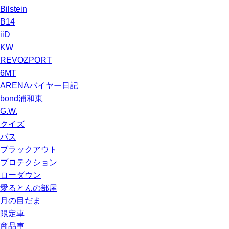
Bilstein
B14
iiD
KW
REVOZPORT
6MT
ARENAバイヤー日記
bond浦和東
G.W.
クイズ
バス
ブラックアウト
プロテクション
ローダウン
愛るとんの部屋
月の目だま
限定車
商品車