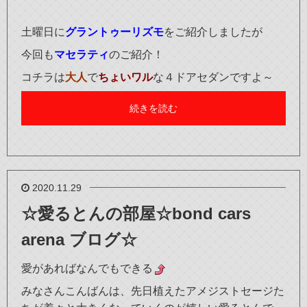
土曜日に
グラントゥーリズモ
をご紹介しましたが
今回も
マセラティ
のご紹介！
コチラは
大人
で
ちょいワル
な４ドアセダンですよ～
続きを読む
2020.11.29
☆愛るとんの部屋☆bond cars
arena ブログ☆
愛があればなんでもできる
みなさんこんばんは、先日植えたアメジストセージた