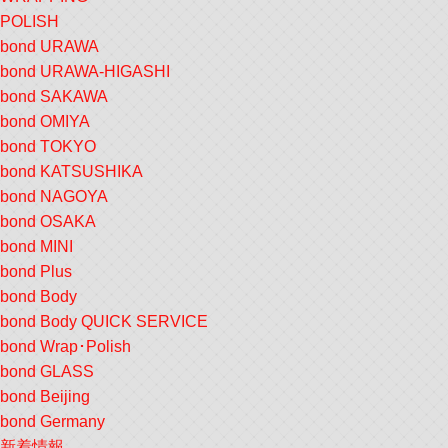
POLISH
bond URAWA
bond URAWA-HIGASHI
bond SAKAWA
bond OMIYA
bond TOKYO
bond KATSUSHIKA
bond NAGOYA
bond OSAKA
bond MINI
bond Plus
bond Body
bond Body QUICK SERVICE
bond Wrap･Polish
bond GLASS
bond Beijing
bond Germany
新着情報