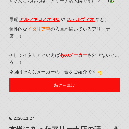
皆さんこんばんは、アリーナ店大隅です(*´▽｀*)
最近
アルファロメオ４C
や
ステルヴィオ
など、
個性的な
イタリア車
の入庫が続いているアリーナ
店！！
そしてイタリアといえば
あのメーカー
も外せないとこ
ろ！！
今回はそんなメーカーの１台をご紹介です
続きを読む
2020.11.27