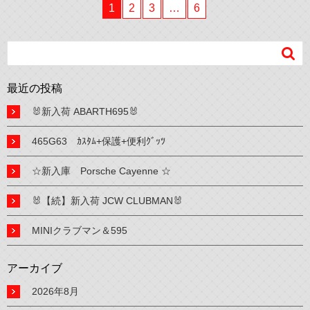
1
2
3
…
6

最近の投稿
🐰新入荷 ABARTH695🐰
465G63 ｶｽﾀﾑ+保護+便利ｸﾞｯﾂ
☆新入庫 Porsche Cayenne ☆
🐰【続】新入荷 JCW CLUBMAN🐰
MINIクラブマン＆595
アーカイブ
2026年8月