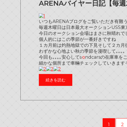
ARENAバイヤー日記【毎週
いつもARENAブログをご覧いただき有難
毎週木曜日は日本最大オークションUSS
今日のオークション会場はまさに秋晴れで
個人的にはこの季節が一番好きですね
１カ月前は灼熱地獄での下見そして２カ月後
わずかな心地よい秋の季節を漫喫して｡｡｡｡
今回も｡｡｡｡安心して
o
ndcarsの在庫車
b
細かな個所まで車輛チェックしていきます
続きを読む
1
2