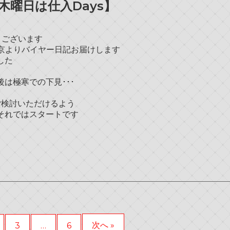
木曜日は仕入Days】
うございます
東京よりバイヤー日記お届けします
した
は極寒での下見･･･
をご検討いただけるよう
それではスタートです
次へ »
3
…
6