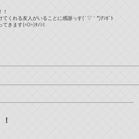
！！
くれる友人がいることに感謝っす(´▽｀*)ｱﾝｶﾞﾄ
ます(^0^)ﾀﾉｼﾐ
！！