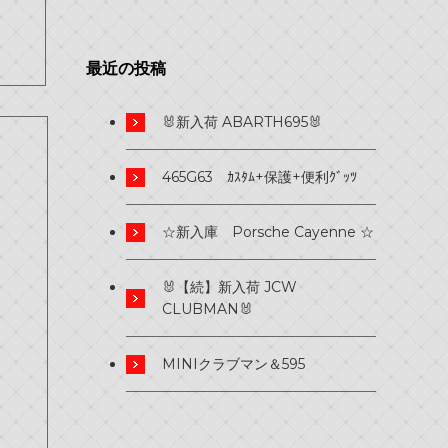
最近の投稿
🐰新入荷 ABARTH695🐰
465G63 ｶｽﾀﾑ+保護+便利ｸﾞｯﾂ
☆新入庫 Porsche Cayenne ☆
🐰【続】新入荷 JCW
CLUBMAN🐰
MINIクラブマン＆595