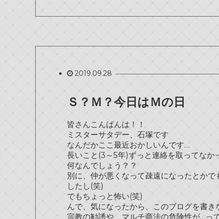
2019.09.28
Ｓ？Ｍ？今日はＭの日
皆さんこんばんは！！
ミスターサタデー、石塚です
なんだかここ最近おかしいんです…
長いこと(3～5年)ずっと連絡を取ってなかった
何なんでしょう？？
別に、仲が悪くなって疎遠になったとかで
したし(笑)
でもちょっと怖い(笑)
んで、気になったから、このブログを書き
宗教の勧誘や、マルチ商法の危険性が…っ