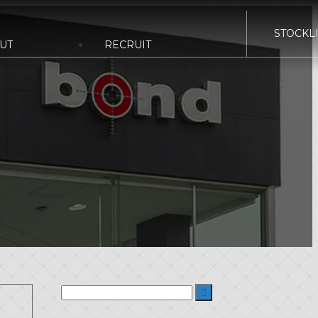
STOCKLI
UT
RECRUIT
WRAPPING
POLISH
nd OMIYA
bond TOKYO
bond K
く表示
bond B
d Plus
bond Body
SERVI
nd Germany
