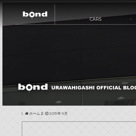
CARS
在庫情報
カスタマイズメニュー
ST
買取査定
bond URAWA
新着情報
キャンペーン情報
bond NAGOYA
bond Wrap･Polish
ホーム
/
2019年 9月