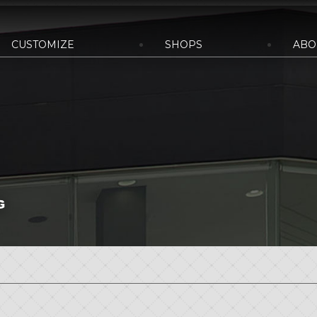
CUSTOMIZE
SHOPS
ABO
YLE&WORKS
bond車検
国内納車費用
bond yahoo! ショッピング
bond URAWA-HIGASHI
bond SAKAWA
bo
サステナビリティ
会社概要
沿革
古物営業法に基づ
bond OSAKA
bond MINI
bon
bond GLASS
bond Beijing
bo