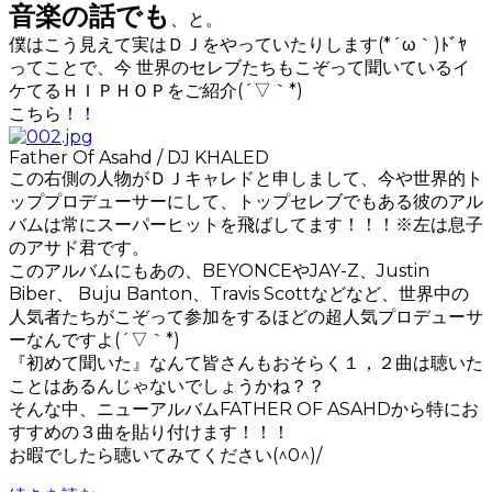
音楽の話でも
、と。
僕はこう見えて実はＤＪをやっていたりします(*´ω｀)ﾄﾞﾔ
ってことで、今 世界のセレブたちもこぞって聞いているイ
ケてるＨＩＰＨＯＰをご紹介(´▽｀*)
こちら！！
Father Of Asahd / DJ KHALED
この右側の人物がＤＪキャレドと申しまして、今や世界的ト
ッププロデューサーにして、トップセレブでもある彼のアル
バムは常にスーパーヒットを飛ばしてます！！！※左は息子
のアサド君です。
このアルバムにもあの、BEYONCEやJAY-Z、Justin
Biber、 Buju Banton、Travis Scottなどなど、世界中の
人気者たちがこぞって参加をするほどの超人気プロデューサ
ーなんですよ(´▽｀*)
『初めて聞いた』なんて皆さんもおそらく１，２曲は聴いた
ことはあるんじゃないでしょうかね？？
そんな中、ニューアルバムFATHER OF ASAHDから特にお
すすめの３曲を貼り付けます！！！
お暇でしたら聴いてみてください(^0^)/