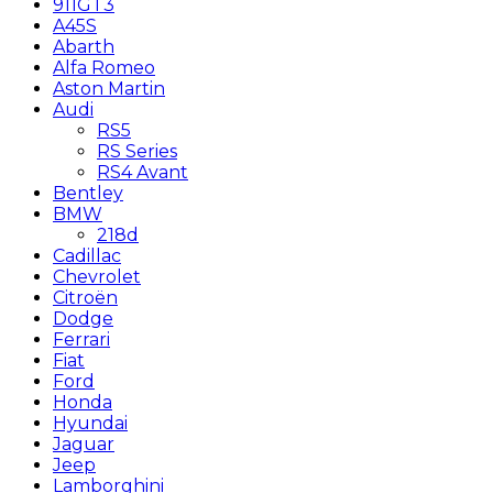
911GT3
A45S
Abarth
Alfa Romeo
Aston Martin
Audi
RS5
RS Series
RS4 Avant
Bentley
BMW
218d
Cadillac
Chevrolet
Citroën
Dodge
Ferrari
Fiat
Ford
Honda
Hyundai
Jaguar
Jeep
Lamborghini