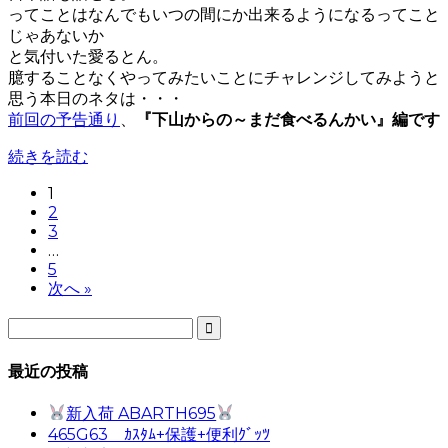
ってことはなんでもいつの間にか出来るようになるってこと
じゃあないか
と気付いた愛るとん。
臆することなくやってみたいことにチャレンジしてみようと
思う本日のネタは・・・
前回の予告通り
、
『下山からの～まだ食べるんかい』編です
続きを読む
1
2
3
…
5
次へ »

最近の投稿
新入荷 ABARTH695
465G63 ｶｽﾀﾑ+保護+便利ｸﾞｯﾂ