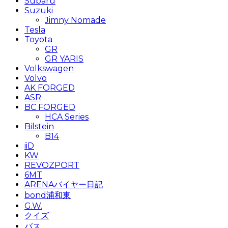
Subaru
Suzuki
Jimny Nomade
Tesla
Toyota
GR
GR YARIS
Volkswagen
Volvo
AK FORGED
ASR
BC FORGED
HCA Series
Bilstein
B14
iiD
KW
REVOZPORT
6MT
ARENAバイヤー日記
bond浦和東
G.W.
クイズ
バス