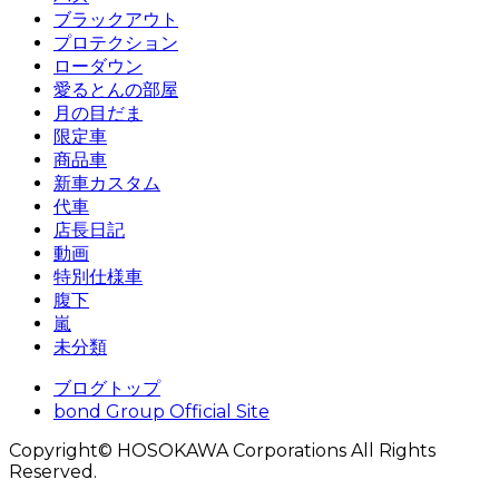
ブラックアウト
プロテクション
ローダウン
愛るとんの部屋
月の目だま
限定車
商品車
新車カスタム
代車
店長日記
動画
特別仕様車
腹下
嵐
未分類
ブログトップ
bond Group Official Site
Copyright© HOSOKAWA Corporations All Rights
Reserved.