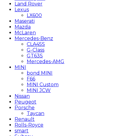
Land Rover
Lexus
LX600
Maserati
Mazda
McLaren
Mercedes-Benz
CLA45S
G-Class
GT63S
Mercedes-AMG
MINI
bond MINI
F66
MINI Custom
MINI JCW
Nissan
Peugeot
Porsche
Taycan
Renault
Rolls-Royce
smart