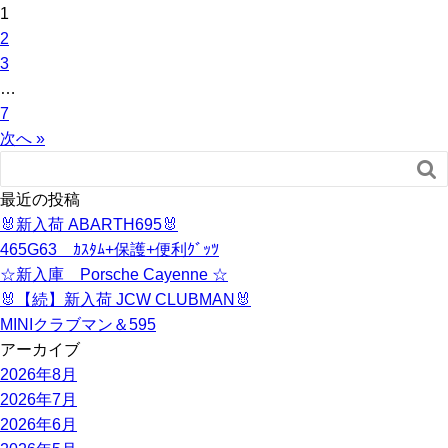
1
2
3
…
7
次へ »

最近の投稿
🐰新入荷 ABARTH695🐰
465G63 ｶｽﾀﾑ+保護+便利ｸﾞｯﾂ
☆新入庫 Porsche Cayenne ☆
🐰【続】新入荷 JCW CLUBMAN🐰
MINIクラブマン＆595
アーカイブ
2026年8月
2026年7月
2026年6月