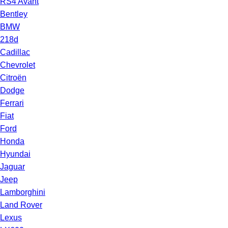
RS4 Avant
Bentley
BMW
218d
Cadillac
Chevrolet
Citroën
Dodge
Ferrari
Fiat
Ford
Honda
Hyundai
Jaguar
Jeep
Lamborghini
Land Rover
Lexus