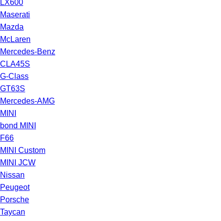
LX600
Maserati
Mazda
McLaren
Mercedes-Benz
CLA45S
G-Class
GT63S
Mercedes-AMG
MINI
bond MINI
F66
MINI Custom
MINI JCW
Nissan
Peugeot
Porsche
Taycan