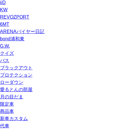
iiD
KW
REVOZPORT
6MT
ARENAバイヤー日記
bond浦和東
G.W.
クイズ
バス
ブラックアウト
プロテクション
ローダウン
愛るとんの部屋
月の目だま
限定車
商品車
新車カスタム
代車