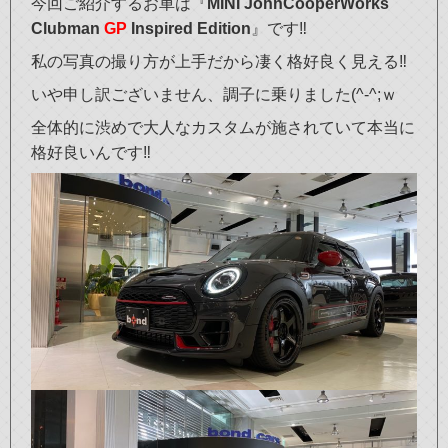
今回ご紹介するお車は『
MINI JohnCooperWorks
Clubman
GP
Inspired Edition
』です‼
私の写真の撮り方が上手だから凄く格好良く見える‼
いや申し訳ございません、調子に乗りました(^-^;ｗ
全体的に渋めで大人なカスタムが施されていて本当に
格好良いんです‼