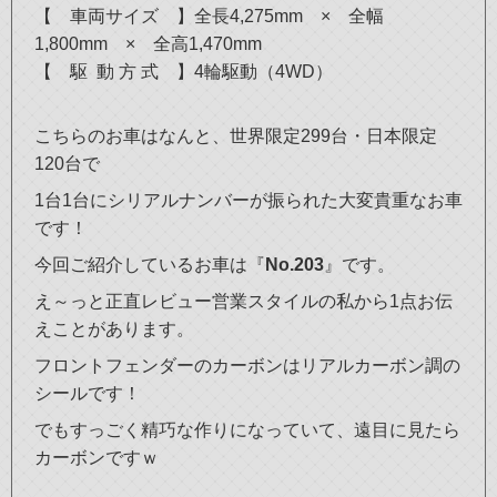
【 車両サイズ 】全長4,275mm × 全幅
1,800mm × 全高1,470mm
【 駆 動 方 式 】4輪駆動（4WD）
こちらのお車はなんと、世界限定299台・日本限定
120台で
1台1台にシリアルナンバーが振られた大変貴重なお車
です！
今回ご紹介しているお車は『
No.203
』です。
え～っと正直レビュー営業スタイルの私から1点お伝
えことがあります。
フロントフェンダーのカーボンはリアルカーボン調の
シールです！
でもすっごく精巧な作りになっていて、遠目に見たら
カーボンですｗ