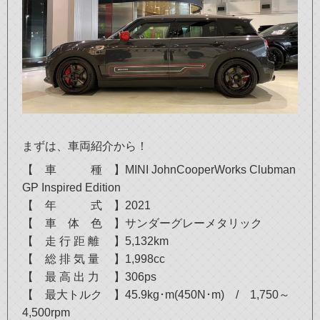
まずは、車両紹介から！
【 車 種 】MINI JohnCooperWorks Clubman
GP Inspired Edition
【 年 式 】2021
【 車 体 色 】サンダーグレーメタリック
【 走 行 距 離 】5,132km
【 総 排 気 量 】1,998cc
【 最 高 出 力 】306ps
【 最大トルク 】45.9kg･m(450N･m) / 1,750～
4,500rpm