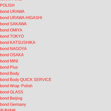
POLISH
bond URAWA
bond URAWA-HIGASHI
bond SAKAWA
bond OMIYA
bond TOKYO
bond KATSUSHIKA
bond NAGOYA
bond OSAKA
bond MINI
bond Plus
bond Body
bond Body QUICK SERVICE
bond Wrap･Polish
bond GLASS
bond Beijing
bond Germany
新着情報