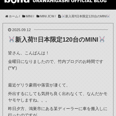
ホーム
/
MINI
/
MINI JCW
/
新入荷‼日本限定120台のMINI
2025.09.12
新入荷‼日本限定120台のMINI
皆さん、こんばんは！
金曜日になりましたので、竹内ブログのお時間です
(*‘∀‘)
最近ゲリラ豪雨や落雷が凄くて、
外出するにしても気持ち良く出れなくて、なんだかモ
ヤモヤしますね。。。
昨日夕方、鴻巣市にある某ディーラーに車を搬入しに
行ったのですが、