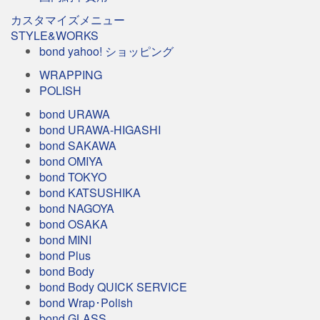
カスタマイズメニュー
STYLE&WORKS
bond yahoo! ショッピング
WRAPPING
POLISH
bond URAWA
bond URAWA-HIGASHI
bond SAKAWA
bond OMIYA
bond TOKYO
bond KATSUSHIKA
bond NAGOYA
bond OSAKA
bond MINI
bond Plus
bond Body
bond Body QUICK SERVICE
bond Wrap･Polish
bond GLASS