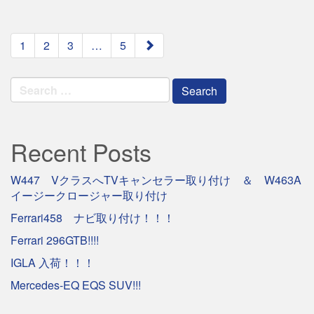
paging-
1
2
3
…
5
navigation
Search
for:
Recent Posts
W447 VクラスへTVキャンセラー取り付け ＆ W463A
イージークロージャー取り付け
Ferrari458 ナビ取り付け！！！
Ferrari 296GTB!!!!
IGLA 入荷！！！
Mercedes-EQ EQS SUV!!!