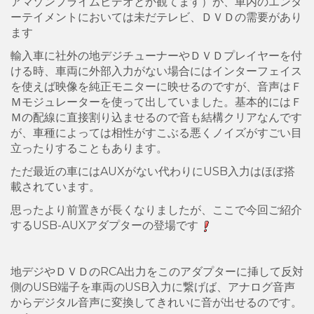
アマゾンプライムビデオとか観てます）が、車内のエンタ
ーテイメントにおいては未だテレビ、ＤＶＤの需要があり
ます
輸入車に社外の地デジチューナーやＤＶＤプレイヤーを付
ける時、車両に外部入力がない場合にはインターフェイス
を使えば映像を純正モニターに映せるのですが、音声はＦ
Ｍモジュレーターを使って出していました。基本的にはＦ
Ｍの配線に直接割り込ませるので音も結構クリアなんです
が、車種によっては相性がすこぶる悪くノイズがすごい目
立ったりすることもあります。
ただ最近の車にはAUXがない代わりにUSB入力はほぼ搭
載されています。
思ったより前置きが長くなりましたが、ここで今回ご紹介
するUSB-AUXアダプターの登場です
地デジやＤＶＤのRCA出力をこのアダプターに挿して反対
側のUSB端子を車両のUSB入力に繋げば、アナログ音声
からデジタル音声に変換してきれいに音が出せるのです。