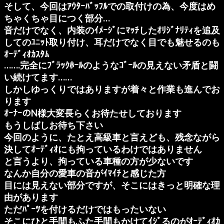
そして、今回はｱｳﾀｰﾊﾞｯﾌﾙでの取付けの為、今度はめ
ちゃくちゃ目につく部分…
音だけでなく、内装のｲﾒｰｼﾞにﾏｯﾁしたｵﾘｼﾞﾅﾘﾃｨを追及
してのﾕﾆｯﾄ取り付け、耳だけでなく目でも魅せるのも
ｵｰﾃﾞｨｵｶｽﾀﾑ
…….完全にﾌﾞﾗｯｸﾎｰﾙのようなｺﾞｰﾙの見えない矛盾と闘
い続けてます……
しかしゆっくりではありますが着々と作業も進んでお
ります
ｵｰﾅｰのN様大変長らくお待たせしております
もうしばしお待ち下さい
今回のように、たとえ高級車と言えども、残念ながら
決してｵｰﾃﾞｨｵにも拘っているわけではありません
と言うより、拘っている車種の方が少ないです
なんか自分の愛車の音がｲﾏｲﾁと感じた方
目には見えない部分ですが、そこにはきっと明確な理
由があります
ただﾊﾟｰﾂを付けるだけではもったいない
そこにひと手間もふた手間もかけてｲｼﾞるのがｵｰﾃﾞｨｵｶ