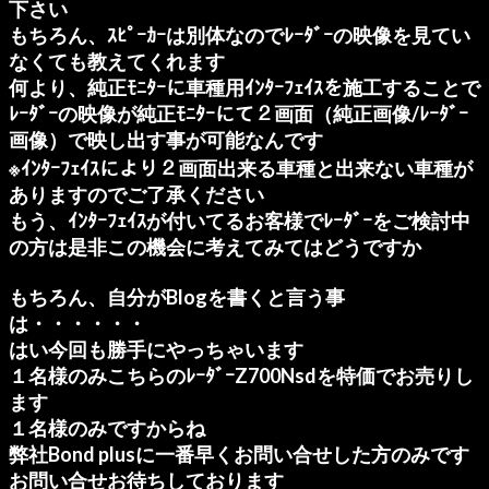
下さい
もちろん、ｽﾋﾟｰｶｰは別体なのでﾚｰﾀﾞｰの映像を見てい
なくても教えてくれます
何より、純正ﾓﾆﾀｰに車種用ｲﾝﾀｰﾌｪｲｽを施工することで
ﾚｰﾀﾞｰの映像が純正ﾓﾆﾀｰにて２画面（純正画像/ﾚｰﾀﾞｰ
画像）で映し出す事が可能なんです
※ｲﾝﾀｰﾌｪｲｽにより２画面出来る車種と出来ない車種が
ありますのでご了承ください
もう、ｲﾝﾀｰﾌｪｲｽが付いてるお客様でﾚｰﾀﾞｰをご検討中
の方は是非この機会に考えてみてはどうですか
もちろん、自分がBlogを書くと言う事
は・・・・・・
はい今回も勝手にやっちゃいます
１名様のみこちらのﾚｰﾀﾞｰZ700Nsdを特価でお売りし
ます
１名様のみですからね
弊社Bond plusに一番早くお問い合せした方のみです
お問い合せお待ちしております