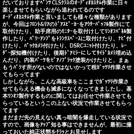
だいておりますﾍﾞﾝﾂ CLSｸﾗｽのｵｰﾃﾞｨｵｶｽﾀﾑ作業に日々
楽しませてもらいながら追われてるのです
ｵｰﾃﾞｨｵｶｽﾀﾑ作業と言いましても様々な種類があります
が、今回はﾌﾛﾝﾄ&ﾘｱのﾄﾞｱｽﾋﾟｰｶｰをｱｳﾀｰﾊﾞｯﾌﾙ製作にて
取付けたり、助手席用のﾓﾆﾀｰを取付けしてﾜﾝｵﾌﾊﾟﾈﾙ製
作したり、ﾊﾟﾜｰｱﾝﾌﾟをﾄﾗﾝｸｽﾍﾟｰｽに取付けたり、ﾅﾋﾞ付
けたり、ﾊﾞｯｸｶﾒﾗ付けたり、DSRCﾕﾆｯﾄ付けたり、ﾚｰ
ﾀﾞｰ探知機付けたり、後期ﾄﾞｱﾐﾗｰにしてｻｲﾄﾞｶﾒﾗ埋め込
んだり、内装ﾊﾟｰﾂをﾋﾟｱﾉﾌﾞﾗｯｸ塗装かけたりと、まぁ
もうﾊﾞﾗす所がないのではないかって程ｶﾞｯﾂﾘ作業させ
てもらってます
しかしながら、こんな高級車をここまでｶﾞｯﾂﾘ作業さ
せてもらえる機会も滅多になくなってきましたし、基
本ﾜﾝｵﾌ製作するものに関してはお任せで作業させても
らっているというこの上ない状況で作業させてもらっ
てます
まだまだ先の見えない真っ暗闇を爆走している状況で
すので、画像をｱｯﾌﾟ知る事はできませんが、最初に撮
っておいた純正状態をﾁﾗｯとお見せします