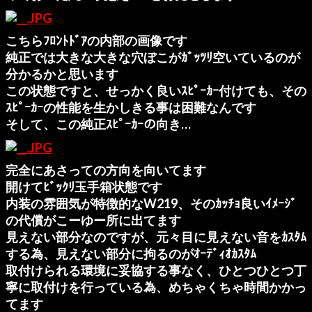
こちらﾌﾛﾝﾄﾄﾞｱの内部の画像です
純正では大きな大きな穴ぼこがｶﾞｯﾂﾘ空いているのが
分かるかと思います
この状態ですと、せっかく良いｽﾋﾟｰｶｰ付けても、その
ｽﾋﾟｰｶｰの性能を生かしきる事は困難なんです
そして、この純正ｽﾋﾟｰｶｰの向き…
完全にあさっての方向を向いてます
開けてﾋﾞｯｸﾘ玉手箱状態です
内装の雰囲気が特徴的なW219、そのｶｯﾁｮ良いｲﾒｰｼﾞ
の代償がこーゆー所に出てます
見えない部分なのですが、元々目に見えない音をｶｽﾀﾑ
する為、見えない部分に拘るのがｵｰﾃﾞｨｵｶｽﾀﾑ
取付けられる環境に妥協する事なく、ひとつひとつ丁
寧に取付けを行っている為、めちゃくちゃ時間かかっ
てます