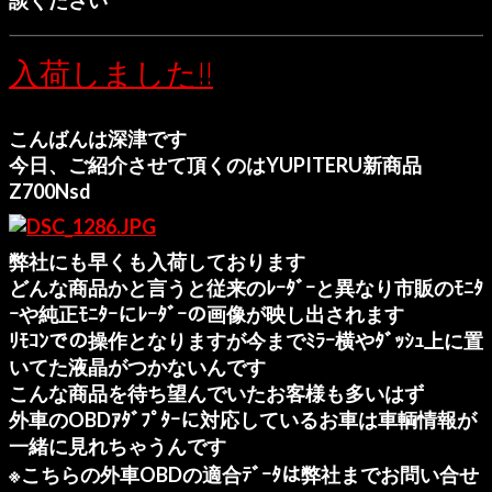
入荷しました!!
こんばんは深津です
今日、ご紹介させて頂くのはYUPITERU新商品
Z700Nsd
弊社にも早くも入荷しております
どんな商品かと言うと
従来のﾚｰﾀﾞｰと異なり市販のﾓﾆﾀ
ｰや純正ﾓﾆﾀｰにﾚｰﾀﾞｰの画像が映し出されます
ﾘﾓｺﾝでの操作となりますが今までﾐﾗｰ横やﾀﾞｯｼｭ上に置
いてた液晶がつかないんです
こんな商品を待ち望んでいたお客様も多いはず
外車のOBDｱﾀﾞﾌﾟﾀｰに対応しているお車は車輌情報が
一緒に見れちゃうんです
※こちらの外車OBDの適合ﾃﾞｰﾀは弊社までお問い合せ