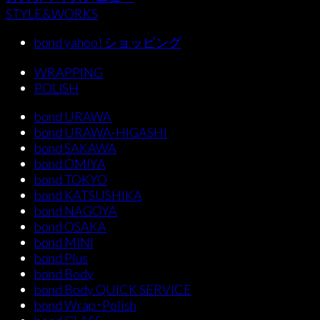
STYLE&WORKS
bond yahoo! ショッピング
WRAPPING
POLISH
bond URAWA
bond URAWA-HIGASHI
bond SAKAWA
bond OMIYA
bond TOKYO
bond KATSUSHIKA
bond NAGOYA
bond OSAKA
bond MINI
bond Plus
bond Body
bond Body QUICK SERVICE
bond Wrap･Polish