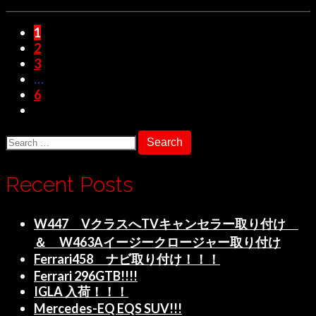
paging-
1
2
navigation
3
…
6
Search
for:
Recent Posts
W447 VクラスへTVキャンセラー取り付け
＆ W463Aイージークロージャー取り付け
Ferrari458 ナビ取り付け！！！
Ferrari 296GTB!!!!
IGLA 入荷！！！
Mercedes-EQ EQS SUV!!!