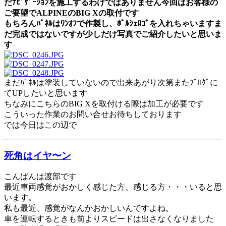
だﾅﾋﾞｹﾞｰｼｮﾝを施工するわけではありません今回はお客様の
ご要望でALPINEのBIG Xの取付です
もちろんﾊﾟﾈﾙはﾜﾝｵﾌで作製し、ﾎﾟﾙｼｪﾛｺﾞを入れちゃいますま
だ完成ではないですが少しだけ写真でご紹介したいと思いま
す
まだﾊﾟﾈﾙは塗装していないので出来あがり次第またﾌﾞﾛｸﾞに
てUPしたいと思います
ちなみにこちらのBIG Xを取付ける際は加工が必要です
こういった作業のお問い合せお待ちしております
では今日はこの辺で
死角はイヤ〜ン
こんばんは渡部です
最近車両感覚がおかしく感じた方、感じる方・・・いると思
います。
私も最近、感覚がなんかおかしいんですよね。
車を運転するときも前よりスピードは出さなくなりました