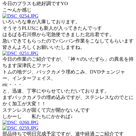
今日のプラスも絶好調ですYO
こ〜んか感じ
いろいろな車が入庫しております。
そうそうPLUSにも新人が入ってきたんでっす
はるばる石川県から宅急便できました北出君です。
急いできてもらったのでバンバン作業をこなしてもらいます
皆さんよろしくお願いいたしますね。
今日の作業のご紹介ですが、「神々のいたずら」の異名を持
ちます深津氏とファン
トムの地デジ、バックカメラ埋めこみ、DVDチェンジャ
ー、インターフェイス、
etc・・・
と、迅速、丁寧にやらせていただいております。
まずバックカメラの埋め込みですが、ステンレスなのでとに
かく加工が大変！！
ステンレスが固くて穴が開かないんです
しかーし 私たちにかかれば↓
部品待ちで明日完成予定ですが、途中経過ごご紹介です