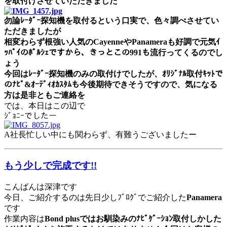
を取付けさせていただきました
勿論ﾚｰﾀﾞｰ探知機を取付るという口実で、色々調べさせてい
ただきましたが
相変わらず根強い人気のCayenneやPanameraも好調で元気ｲ
ｯﾊﾟｲのﾎﾟﾙｼｪですから、きっとこの991も流行ってくるのでし
ょう
今回はﾚｰﾀﾞｰ探知機のみの取付けでしたが、ｵﾘｼﾞﾅﾙ取付ｷｯﾄで
のﾅﾋﾞ&ｵｰﾃﾞｨｵｶｽﾀﾑも今後期待できそうですので、気になる
方は是非ともご連絡を
では、本日はこの辺で
ｼﾞｮﾆｰでしたー
A社長忙しい中にも関わらず、有難うございましたー
もう少しで完成です!!
こんばんは深津です
今日、ご紹介するのは先日少しﾌﾞﾛｸﾞでご紹介した
Panamera
です
作業内容は
Bond plusではお馴染みのﾅﾋﾞｹﾞｰｼｮﾝ取付しかした