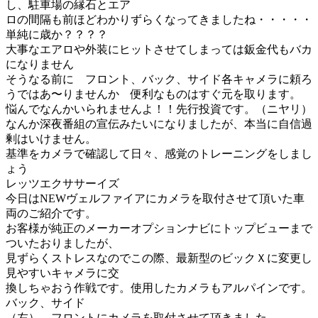
し、駐車場の縁石とエア
ロの間隔も前ほどわかりずらくなってきましたね・・・・・
単純に歳か？？？？
大事なエアロや外装にヒットさせてしまっては鈑金代もバカ
になりません
そうなる前に フロント、バック、サイド各キャメラに頼ろ
うではあ〜りませんか 便利なものはすぐ元を取ります。
悩んでなんかいられませんよ！！先行投資です。（ニヤリ）
なんか深夜番組の宣伝みたいになりましたが、本当に自信過
剰はいけません。
基準をカメラで確認して日々、感覚のトレーニングをしまし
ょう
レッツエクササーイズ
今日はNEWヴェルファイアにカメラを取付させて頂いた車
両のご紹介です。
お客様が純正のメーカーオプションナビにトップビューまで
ついたおりましたが、
見ずらくストレスなのでこの際、最新型のビックＸに変更し
見やすいキャメラに交
換しちゃおう作戦です。使用したカメラもアルパインです。
バック、サイド
（左）、フロントにカメラを取付させて頂きました。