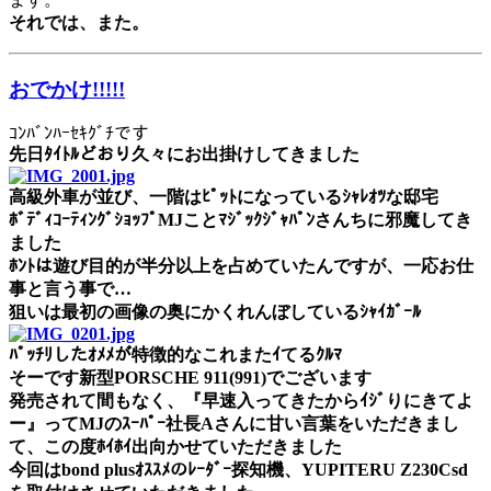
それでは、また。
おでかけ!!!!!
ｺﾝﾊﾞﾝﾊｰｾｷｸﾞﾁです
先日ﾀｲﾄﾙどおり久々にお出掛けしてきました
高級外車が並び、一階はﾋﾟｯﾄになっているｼｬﾚｵﾂな邸宅
ﾎﾞﾃﾞｨｺｰﾃｨﾝｸﾞｼｮｯﾌﾟMJことﾏｼﾞｯｸｼﾞｬﾊﾟﾝさんちに邪魔してき
ました
ﾎﾝﾄは遊び目的が半分以上を占めていたんですが、一応お仕
事と言う事で…
狙いは最初の画像の奥にかくれんぼしているｼｬｲｶﾞｰﾙ
ﾊﾟｯﾁﾘしたｵﾒﾒが特徴的なこれまたｲてるｸﾙﾏ
そーです新型PORSCHE 911(991)でございます
発売されて間もなく、『早速入ってきたからｲｼﾞりにきてよ
ー』ってMJのｽｰﾊﾟｰ社長Aさんに甘い言葉をいただきまし
て、この度ﾎｲﾎｲ出向かせていただきました
今回はbond plusｵｽｽﾒのﾚｰﾀﾞｰ探知機、YUPITERU Z230Csd