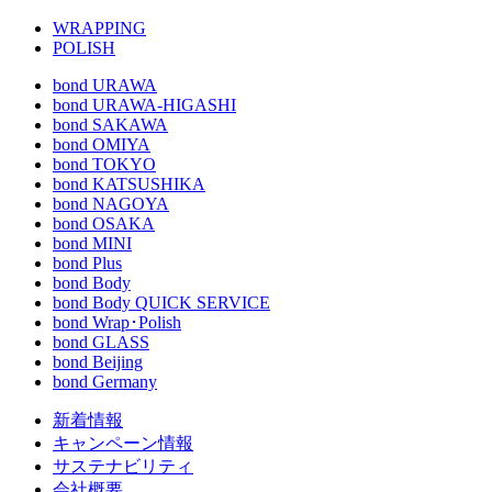
WRAPPING
POLISH
bond URAWA
bond URAWA-HIGASHI
bond SAKAWA
bond OMIYA
bond TOKYO
bond KATSUSHIKA
bond NAGOYA
bond OSAKA
bond MINI
bond Plus
bond Body
bond Body QUICK SERVICE
bond Wrap･Polish
bond GLASS
bond Beijing
bond Germany
新着情報
キャンペーン情報
サステナビリティ
会社概要