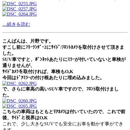
…続きを読む
こんばんは、片野です。
すこし前にﾌﾘｰﾗﾝﾀﾞｰ2にｻｲﾄﾞ/ﾌﾛﾝﾄｶﾒﾗを取付けさせて頂きま
した。
SUV車ですと、ﾎﾞﾝﾈｯﾄあたりにﾐﾗｰが付いていないと車検が
通りませんが、
ｻｲﾄﾞｶﾒﾗを取付ければ、車検もO,K
今回はﾄﾞｱﾐﾗｰの付け根あたりに埋め込みました。
で、さらに車高の高いSUV車ですので、ﾌﾛﾝﾄ取付けまし
た。
こちらの車両はもともとﾘｱｶﾒﾗは付いていたので、これで前
後、ｻｲﾄﾞと視界はO,K
これで、少し大きなSUVでも安全にお車を動かす事ができ
ます。