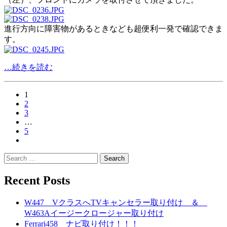
進行方向に障害物があるときなども超便利一発で確認できま
す。
…続きを読む
paging-
1
2
navigation
3
…
5
Search
for:
Recent Posts
W447 VクラスへTVキャンセラー取り付け ＆
W463Aイージークロージャー取り付け
Ferrari458 ナビ取り付け！！！