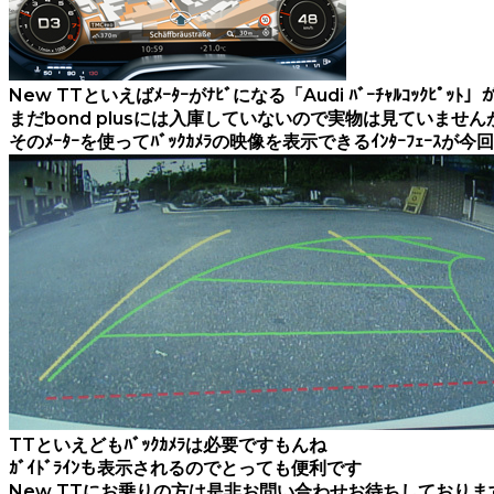
New TTといえばﾒｰﾀｰがﾅﾋﾞになる「Audi ﾊﾞｰﾁｬﾙｺｯｸﾋﾟｯ
まだbond plusには入庫していないので実物は見ていません
そのﾒｰﾀｰを使ってﾊﾞｯｸｶﾒﾗの映像を表示できるｲﾝﾀｰﾌｪｰｽ
TTといえどもﾊﾞｯｸｶﾒﾗは必要ですもんね
ｶﾞｲﾄﾞﾗｲﾝも表示されるのでとっても便利です
New TTにお乗りの方は是非お問い合わせお待ちしておりま