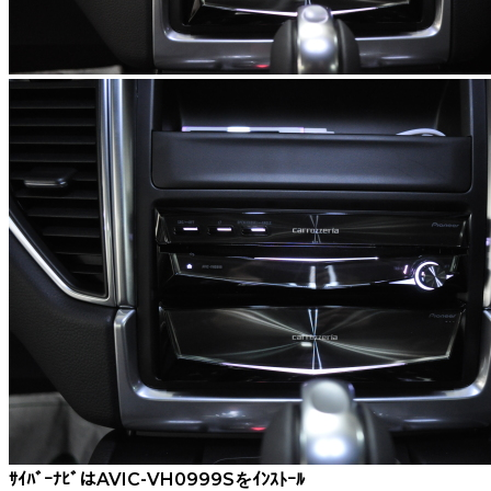
ｻｲﾊﾞｰﾅﾋﾞはAVIC-VH0999Sをｲﾝｽﾄｰﾙ