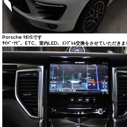
Porsche ﾏｶﾝSです
ｻｲﾊﾞｰﾅﾋﾞ、ETC、室内LED、ｴﾝﾌﾞﾚﾑ交換をさせていただき