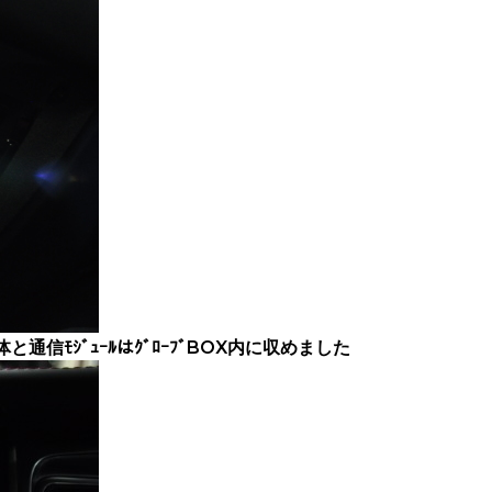
本体と通信ﾓｼﾞｭｰﾙはｸﾞﾛｰﾌﾞBOX内に収めました