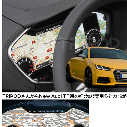
TRIPODさんからNew Audi TT用のﾊﾞｯｸｶﾒﾗ専用ｲﾝﾀｰﾌｪ