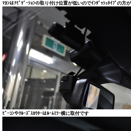
ﾏｶﾝはﾅﾋﾞｹﾞｰｼｮﾝの取り付け位置が低いのでｲﾝﾀﾞｯｼｭﾀｲﾌﾟ
ﾋﾞｰｺﾝやｸﾙｰｽﾞｽｶｳﾀｰはﾙｰﾑﾐﾗｰ横に取付です