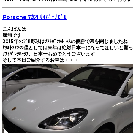
Porsche ﾏｶﾝ!!ｻｲﾊﾞｰﾅﾋﾞ!!
こんばんは
深浦です
2015年のﾌﾟﾛ野球はｿﾌﾄﾊﾞﾝｸﾎｰｸｽの優勝で幕を閉じましたね
ﾔｸﾙﾄﾌｧﾝの僕としては来年は絶対日本一になってほしいと願
ｿﾌﾄﾊﾞﾝｸﾎｰｸｽ、日本一おめでとうございます
そして本日ご紹介するお車は・・・