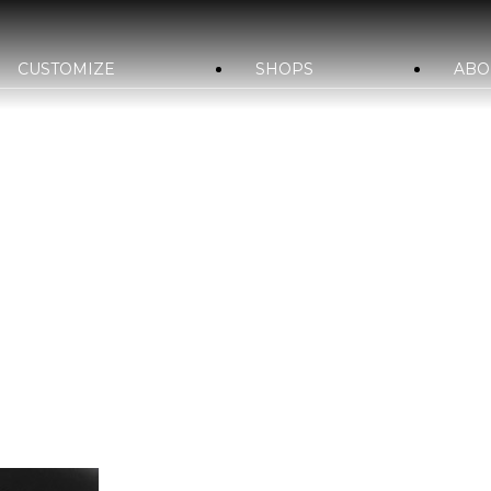
CUSTOMIZE
SHOPS
ABO
YLE&WORKS
bond車検
国内納車費用
bond yahoo! ショッピング
bond URAWA-HIGASHI
bond SAKAWA
bo
サステナビリティ
会社概要
沿革
古物営業法に基づ
bond OSAKA
bond MINI
bon
bond GLASS
bond Beijing
bo