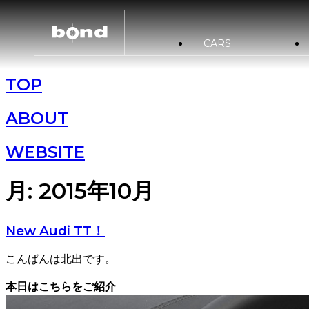
CARS
TOP
在庫情報
カスタマイズメニュー
ST
買取査定
bond URAWA
新着情報
キャンペーン情報
ABOUT
bond NAGOYA
WEBSITE
bond Wrap･Polish
月:
2015年10月
New Audi TT！
こんばんは北出です。
本日はこちらをご紹介