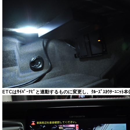
ETCはｻｲﾊﾞｰﾅﾋﾞと連動するものに変更し、ｸﾙｰｽﾞｽｶｳﾀｰﾕﾆｯﾄ