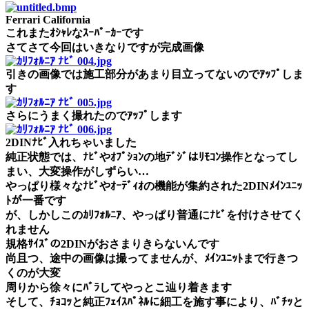
Ferrari California
これまたｵｼｬﾚなｽｰﾊﾟｰｶｰです
さてさて今回はいきなりですが完成画像
引きの画像では施工部分があまり目立ってないのでｱｯﾌﾟしま
す
さらにうまく撮れたのでｱｯﾌﾟします
2DINﾅﾋﾞ入れちゃいました
純正状態では、ﾅﾋﾞやｵﾌﾟｼｮﾝの地ﾃﾞｼﾞはﾘﾓｺﾝ操作となってし
まい、大変操作がしずらい…
やっぱり様々なﾅﾋﾞやｵｰﾃﾞｨｵの機能が集約された2DINﾒｲﾝﾕﾆｯ
ﾄが一番です
が、しかしこのｶﾘﾌｫﾙﾆｱ、やっぱり普通にﾅﾋﾞを付けさせてく
れません
規格ｻｲｽﾞの2DINがおさまりきらないんです
尚且つ、途中の画像は撮ってませんが、ﾒｲﾝﾕﾆｯﾄまで行きつ
くのが大変
周りから徐々にﾊﾞﾗしてやっとこ辿り着きます
そして、ﾁｮｺｯと純正ﾌｪｲｽﾊﾟﾈﾙに細工を施す事により、ﾊﾞﾁｯと