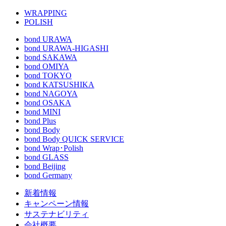
WRAPPING
POLISH
bond URAWA
bond URAWA-HIGASHI
bond SAKAWA
bond OMIYA
bond TOKYO
bond KATSUSHIKA
bond NAGOYA
bond OSAKA
bond MINI
bond Plus
bond Body
bond Body QUICK SERVICE
bond Wrap･Polish
bond GLASS
bond Beijing
bond Germany
新着情報
キャンペーン情報
サステナビリティ
会社概要