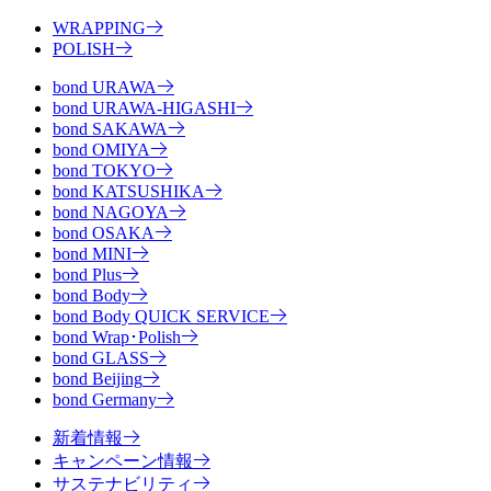
WRAPPING
POLISH
bond URAWA
bond URAWA-HIGASHI
bond SAKAWA
bond OMIYA
bond TOKYO
bond KATSUSHIKA
bond NAGOYA
bond OSAKA
bond MINI
bond Plus
bond Body
bond Body QUICK SERVICE
bond Wrap･Polish
bond GLASS
bond Beijing
bond Germany
新着情報
キャンペーン情報
サステナビリティ