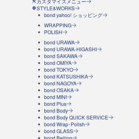
カスタマイズメニュー
STYLE&WORKS
bond yahoo! ショッピング
WRAPPING
POLISH
bond URAWA
bond URAWA-HIGASHI
bond SAKAWA
bond OMIYA
bond TOKYO
bond KATSUSHIKA
bond NAGOYA
bond OSAKA
bond MINI
bond Plus
bond Body
bond Body QUICK SERVICE
bond Wrap･Polish
bond GLASS
bond Beijing