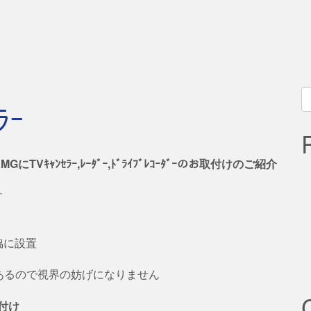
S
ﾗｰ
fo
AMGにTVｷｬﾝｾﾗｰ,ﾚｰﾀﾞｰ,ﾄﾞﾗｲﾌﾞﾚｺｰﾀﾞｰのお取付けのご紹介
す
ﾗｰ脇に設置
付けてあるので視界の妨げになりません
取付け