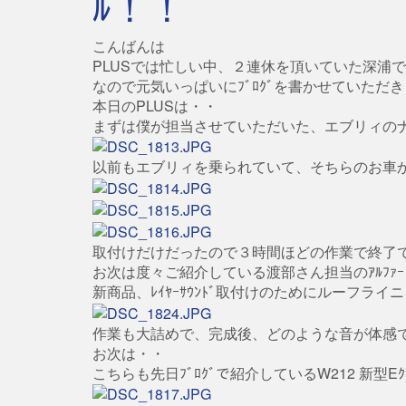
ﾙ！！
こんばんは
PLUSでは忙しい中、２連休を頂いていた深浦
なので元気いっぱいにﾌﾞﾛｸﾞを書かせていただ
本日のPLUSは・・
まずは僕が担当させていただいた、エブリィのナビ
以前もエブリィを乗られていて、そちらのお車
取付けだけだったので３時間ほどの作業で終了
お次は度々ご紹介している渡部さん担当のｱﾙﾌｧｰ
新商品、ﾚｲﾔｰｻｳﾝﾄﾞ取付けのためにルーフラ
作業も大詰めで、完成後、どのような音が体感
お次は・・
こちらも先日ﾌﾞﾛｸﾞで紹介しているW212 新型Eｸ