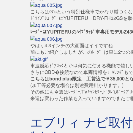
こちらはG`sという特別仕様車でかなり厳つく
ﾄﾞﾗｲﾌﾞﾚｺｰﾀﾞｰはYUPITERU DRY-FH32G
ﾚｰﾀﾞｰはYUPITERUのﾊｲﾌﾞﾘｯﾄﾞ車専用モデルZ4
やはり4.3インチの大画面はイイですね
前にもご紹介しましたがこのﾚｰﾀﾞｰは車に2つ
車速感応ﾄﾞｱﾛｯｸとかは何気に使える機能で嬉し
さらにOBD�接続なので車両情報をﾓﾆﾀﾘﾝｸﾞも
こちらはbond plus限定 工賃込で￥35,000
(加工等必要な場合は別途費用掛かります。)
その他にも今週はﾚｰﾀﾞｰ,TVｷｬﾝｾﾗｰ,ﾄﾞﾗﾚｺ,ﾎ
来週は変わった作業も入っていますのでまたご
エブリィ ナビ取付け！