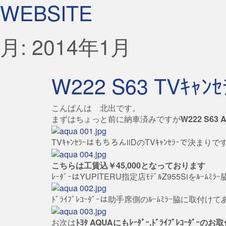
WEBSITE
月:
2014年1月
W222 S63 TVｷｬﾝｾ
こんばんは 北出です。
まずはちょっと前に納車済みですが
W222 S63 
TVｷｬﾝｾﾗｰはもちろんiiDのTVｷｬﾝｾﾗｰで決まりで
こちらは工賃込￥45,000となっております
ﾚｰﾀﾞｰはYUPITERU指定店ﾓﾃﾞﾙZ955Siをﾙｰﾑﾐ
ﾄﾞﾗｲﾌﾞﾚｺｰﾀﾞｰは助手席側のﾙｰﾑﾐﾗｰ脇に取
お次は
ﾄﾖﾀ AQUAにもﾚｰﾀﾞｰ,ﾄﾞﾗｲﾌﾞﾚｺｰﾀﾞｰのお