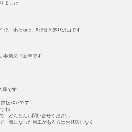
となりました
ｰﾏｼﾞｯｸ、kivic one、ﾛｯｸ音と盛り沢山です
いない状態のド新車です
ご入庫です
と鉄板ﾒﾆｭｰです
ですね
すので、どんどんお問い合せください
すので、気になった施工がある方はお見逃しなく