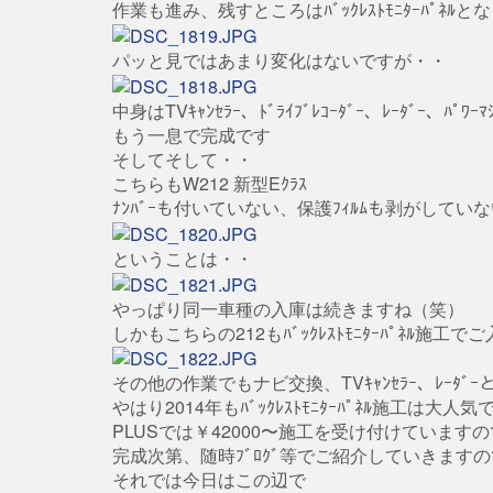
作業も進み、残すところはﾊﾞｯｸﾚｽﾄﾓﾆﾀｰﾊﾟﾈﾙ
パッと見ではあまり変化はないですが・・
中身はTVｷｬﾝｾﾗｰ、ﾄﾞﾗｲﾌﾞﾚｺｰﾀﾞｰ、ﾚｰﾀﾞｰ、ﾊﾟﾜ
もう一息で完成です
そしてそして・・
こちらもW212 新型Eｸﾗｽ
ﾅﾝﾊﾞｰも付いていない、保護ﾌｨﾙﾑも剥がして
ということは・・
やっぱり同一車種の入庫は続きますね（笑）
しかもこちらの212もﾊﾞｯｸﾚｽﾄﾓﾆﾀｰﾊﾟﾈﾙ施工で
その他の作業でもナビ交換、TVｷｬﾝｾﾗｰ、ﾚｰﾀﾞｰ
やはり2014年もﾊﾞｯｸﾚｽﾄﾓﾆﾀｰﾊﾟﾈﾙ施工は大人気
PLUSでは￥42000〜施工を受け付けていま
完成次第、随時ﾌﾞﾛｸﾞ等でご紹介していきま
それでは今日はこの辺で