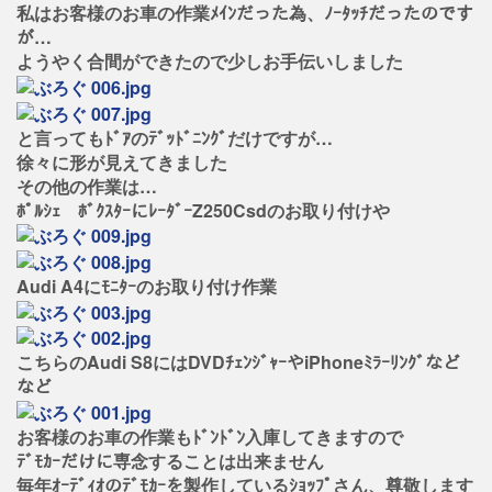
私はお客様のお車の作業ﾒｲﾝだった為、ﾉｰﾀｯﾁだったのです
が…
ようやく合間ができたので少しお手伝いしました
と言ってもﾄﾞｱのﾃﾞｯﾄﾞﾆﾝｸﾞだけですが…
徐々に形が見えてきました
その他の作業は…
ﾎﾟﾙｼｪ ﾎﾞｸｽﾀｰにﾚｰﾀﾞｰZ250Csdのお取り付けや
Audi A4にﾓﾆﾀｰのお取り付け作業
こちらのAudi S8にはDVDﾁｪﾝｼﾞｬｰやiPhoneﾐﾗｰﾘﾝｸﾞなど
など
お客様のお車の作業もﾄﾞﾝﾄﾞﾝ入庫してきますので
ﾃﾞﾓｶｰだけに専念することは出来ません
毎年ｵｰﾃﾞｨｵのﾃﾞﾓｶｰを製作しているｼｮｯﾌﾟさん、尊敬します