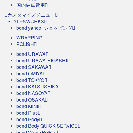
国内納車費用
カスタマイズメニュー
STYLE&WORKS
bond yahoo! ショッピング
WRAPPING
POLISH
bond URAWA
bond URAWA-HIGASHI
bond SAKAWA
bond OMIYA
bond TOKYO
bond KATSUSHIKA
bond NAGOYA
bond OSAKA
bond MINI
bond Plus
bond Body
bond Body QUICK SERVICE
bond Wrap･Polish