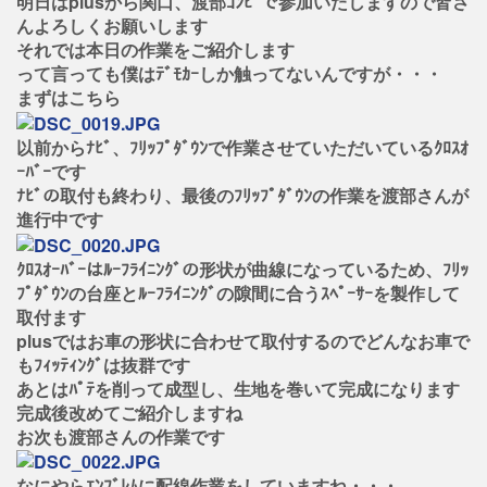
明日はplusから関口、渡部ｺﾝﾋﾞで参加いたしますので皆さ
んよろしくお願いします
それでは本日の作業をご紹介します
って言っても僕はﾃﾞﾓｶｰしか触ってないんですが・・・
まずはこちら
以前からﾅﾋﾞ、ﾌﾘｯﾌﾟﾀﾞｳﾝで作業させていただいているｸﾛｽｵ
ｰﾊﾞｰです
ﾅﾋﾞの取付も終わり、最後のﾌﾘｯﾌﾟﾀﾞｳﾝの作業を渡部さんが
進行中です
ｸﾛｽｵｰﾊﾞｰはﾙｰﾌﾗｲﾆﾝｸﾞの形状が曲線になっているため、ﾌﾘｯ
ﾌﾟﾀﾞｳﾝの台座とﾙｰﾌﾗｲﾆﾝｸﾞの隙間に合うｽﾍﾟｰｻｰを製作して
取付ます
plusではお車の形状に合わせて取付するのでどんなお車で
もﾌｨｯﾃｨﾝｸﾞは抜群です
あとはﾊﾟﾃを削って成型し、生地を巻いて完成になります
完成後改めてご紹介しますね
お次も渡部さんの作業です
なにやらｴﾝﾌﾞﾚﾑに配線作業をしていますね・・・