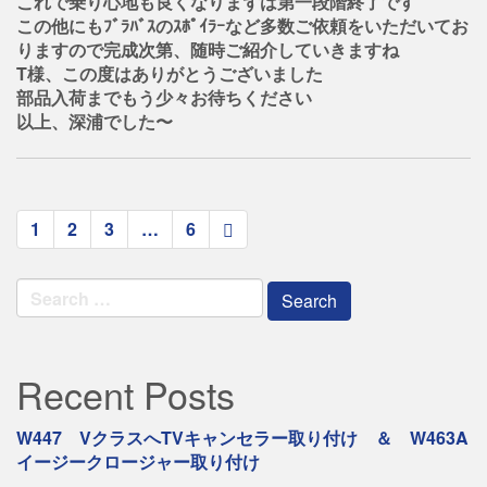
これで乗り心地も良くなりまずは第一段階終了です
この他にもﾌﾞﾗﾊﾞｽのｽﾎﾟｲﾗｰなど多数ご依頼をいただいてお
りますので完成次第、随時ご紹介していきますね
T様、この度はありがとうございました
部品入荷までもう少々お待ちください
以上、深浦でした〜
paging-
1
2
3
…
6
navigation
Search
for:
Recent Posts
W447 VクラスへTVキャンセラー取り付け ＆ W463A
イージークロージャー取り付け