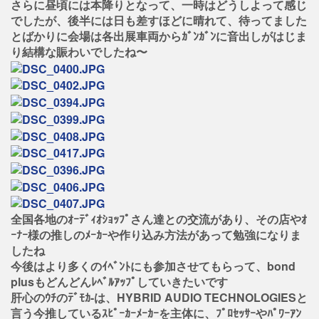
さらに昼頃には本降りとなって、一時はどうしよって感じ
でしたが、後半には日も差すほどに晴れて、待ってました
とばかりに会場は各出展車両からｶﾞﾝｶﾞﾝに音出しがはじま
り結構な賑わいでしたね〜
全国各地のｵｰﾃﾞｨｵｼｮｯﾌﾟさん達との交流があり、その店やｵ
ｰﾅｰ様の推しのﾒｰｶｰや作り込み方法があって勉強になりま
したね
今後はより多くのｲﾍﾞﾝﾄにも参加させてもらって、bond
plusもどんどんﾚﾍﾞﾙｱｯﾌﾟしていきたいです
肝心のｳﾁのﾃﾞﾓｶ-は、HYBRID AUDIO TECHNOLOGIESと
言う今推しているｽﾋﾟｰｶｰﾒｰｶｰを主体に、ﾌﾟﾛｾｯｻｰやﾊﾟﾜｰｱﾝ