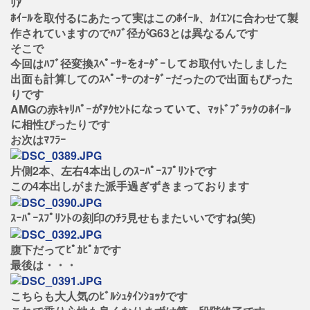
ﾘｱ
ﾎｲｰﾙを取付るにあたって実はこのﾎｲｰﾙ、ｶｲｴﾝに合わせて製
作されていますのでﾊﾌﾞ径がG63とは異なるんです
そこで
今回はﾊﾌﾞ径変換ｽﾍﾟｰｻｰをｵｰﾀﾞｰしてお取付いたしました
出面も計算してのｽﾍﾟｰｻｰのｵｰﾀﾞｰだったので出面もぴった
りです
AMGの赤ｷｬﾘﾊﾟｰがｱｸｾﾝﾄになっていて、ﾏｯﾄﾞﾌﾞﾗｯｸのﾎｲｰﾙ
に相性ぴったりです
お次はﾏﾌﾗｰ
片側2本、左右4本出しのｽｰﾊﾟｰｽﾌﾟﾘﾝﾄです
この4本出しがまた派手過ぎずきまっております
ｽｰﾊﾟｰｽﾌﾟﾘﾝﾄの刻印のﾁﾗ見せもまたいいですね(笑)
腹下だってﾋﾟｶﾋﾟｶです
最後は・・・
こちらも大人気のﾋﾞﾙｼｭﾀｲﾝｼｮｯｸです