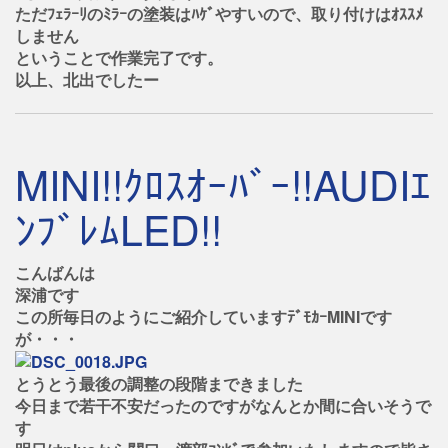
ただﾌｪﾗｰﾘのﾐﾗｰの塗装はﾊｹﾞやすいので、取り付けはｵｽｽﾒ
しません
ということで作業完了です。
以上、北出でしたー
MINI!!ｸﾛｽｵｰﾊﾞｰ!!AUDIｴ
ﾝﾌﾞﾚﾑLED!!
こんばんは
深浦です
この所毎日のようにご紹介していますﾃﾞﾓｶｰMINIです
が・・・
とうとう最後の調整の段階まできました
今日まで若干不安だったのですがなんとか間に合いそうで
す