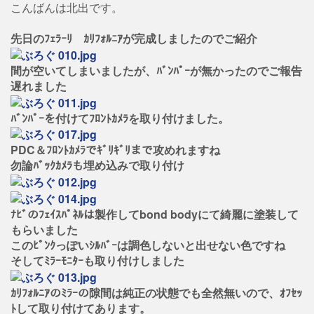
こんばんは北出です。
先日のﾌｪﾗｰﾘ ｶﾘﾌｫﾙﾆｱが完成しましたのでご紹介
間が空いてしまいましたが、ﾊﾞﾝﾊﾟｰが無かったのでご報告
遅れました
ﾊﾞﾝﾊﾟｰを付けてﾌﾛﾝﾄｶﾒﾗを取り付けました。
PDC＆ﾌﾛﾝﾄｶﾒﾗでｷﾞﾘｷﾞﾘまで攻めれますね
勿論ﾊﾞｯｸｶﾒﾗも埋め込みで取り付け
ﾅﾋﾞのﾌｪｲｽﾊﾟﾈﾙは製作してbond bodyにて綺麗に塗装して
もらいました
このﾋﾟﾝｸっぽいｼﾙﾊﾞｰは調色しないと出せない色ですね
そしてﾐﾗｰﾓﾆﾀｰも取り付けしました
ｶﾘﾌｫﾙﾆｱのﾐﾗｰの隙間は純正の状態でも全然無いので、ｵﾌｾｯ
ﾄして取り付けてあります。