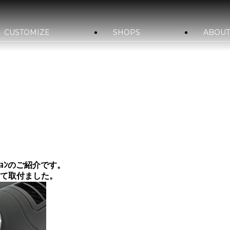
CUSTOMIZE
SHOPS
ABOUT
STYLE&WORKS
bond車検
国内納車費用
bond yahoo! ショッピング
bond URAWA-HIGASHI
bond SAKAWA
bo
報
サステナビリティ
会社概要
沿革
古物営業法
bond OSAKA
bond MINI
bon
bond GLASS
bond Beijing
bo
ｰｼｮﾝのご紹介です。
って取付ました。