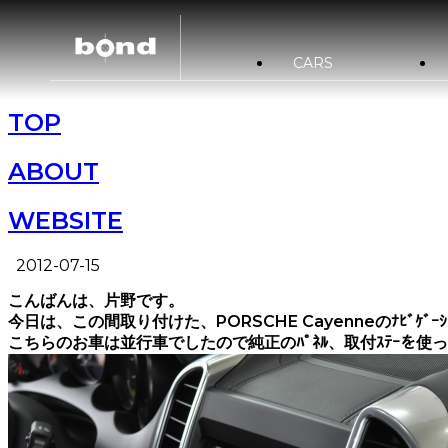
CARS
TOP
在庫情報
カスタマイズメニュー
買取査定
bond URAWA
新着情報
キャンペーン情
ABOUT
bond NAGOYA
WEBSITE
bond Wrap･Polish
2012-07-15
こんばんは、片野です。
今日は、この間取り付けた、PORSCHE Cayenneのﾅﾋﾞｹﾞ
こちらのお車は並行車でしたので純正のﾊﾟﾈﾙ、取付ｽﾃｰを使