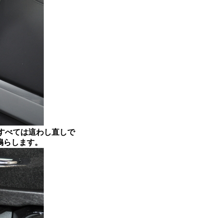
配線はすべては這わし直しで
使って鳴らします。