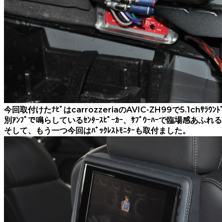
今回取付けたﾅﾋﾞはcarrozzeriaのAVIC-ZH99で5.1chｻﾗ
別ｱﾝﾌﾟで鳴らしているｾﾝﾀｰｽﾋﾟｰｶｰ、ｻﾌﾞｳｰﾊｰで臨場感あふれ
そして、もう一つ今回はﾊﾞｯｸﾚｽﾄﾓﾆﾀｰも取付ました。