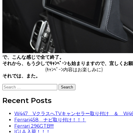
で、こんな感じで全て終了。
それから、もう少しでｷｬﾝﾍﾟｰﾝも始まりますので、宜しくお
(ｷｬﾝﾍﾟｰﾝ内容はお楽しみに)
それでは、また。
Search
for:
Recent Posts
W447 VクラスへTVキャンセラー取り付け ＆ W4
Ferrari458 ナビ取り付け！！！
Ferrari 296GTB!!!!
IGLA 入荷！！！