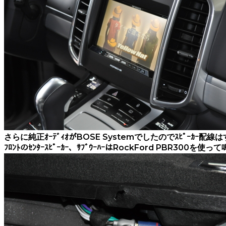
さらに純正ｵｰﾃﾞｨｵがBOSE Systemでしたのでｽﾋﾟｰｶｰ
ﾌﾛﾝﾄのｾﾝﾀｰｽﾋﾟｰｶｰ、ｻﾌﾞｳｰﾊｰはRockFord PBR300を