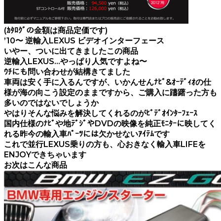
(ｶﾀﾛｸﾞの金額は商品定価です)
’10〜 逆輸入LEXUS ビデオインターフェース
いやー、ついに出てきましたこの商品
逆輸入LEXUS…やっぱり人気ですよね〜
ｳﾁにも問い合わせが結構きてました
車両は安く手に入るんですが、いかんせんﾅﾋﾞ&ｵｰﾃﾞｨｵの仕
様が海の向こう設定のままですから、ご購入に躊躇った方も
多いのではないでしょうか
やはりそんな悩みを解決してくれるのがﾋﾞﾃﾞｵｲﾝﾀｰﾌｪｰｽ
国内仕様のﾅﾋﾞや地ﾃﾞｼﾞやDVDの映像を純正ﾓﾆﾀｰに映してく
れる昨今の輸入車ﾊﾟｰﾂには欠かせないｱｲﾃﾑです
これで並行LEXUS乗りの方も、心おきなく輸入車LIFEを
ENJOYできちゃいます
お次はこんな商品