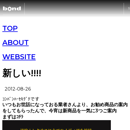
S
CARS
TOP
ABOUT
CUSTOMIZE
WEBSITE
SHOP
新しい!!!!
ABOUT
2012-08-26
ｺﾝﾊﾞﾝﾊｰｾｷｸﾞﾁです
RECRUIT
いつもお世話になっておる業者さんより、お勧め商品の案内
をしてもらったんで、今宵は新商品を一気に3つご案内
まずはｺﾁﾗ