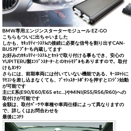
BMW専用エンジンスターターモジュール EZ-GO
こちらもついに出ちゃいました
しかも、ｾｷｭﾘﾃｨｰｼｽﾃﾑの接続に必要な信号を割り出すCAN-
BUSｱﾀﾞﾌﾟﾀｰも内蔵してます
お好みのｾｷｭﾘﾃｨｰｼｽﾃﾑとｾｯﾄで取り付ける事もでき、安心の
YUPITERU製ｴﾝｼﾞﾝｽﾀｰﾀｰとのｾｯﾄﾓﾃﾞﾙもありますので、取付
けもｶﾝﾀﾝ
さらには、前期車両には付いていない機能である、ｷｰｽﾛｯﾄに
ﾘﾓｺﾝを差し込まなくても、ﾌﾟｯｼｭｽﾀｰﾄﾎﾞﾀﾝを押すとｴﾝｼﾞﾝ始動
が可能です
主にE系(E90/E60/E65 etc…)やMINI(R55/R56/R60)への
取付けが可能です
金額は、取付ﾊﾟｰﾂや車種や車両仕様によって異なりますの
で、詳しくはお問合わせを
最後にｺﾁﾗ