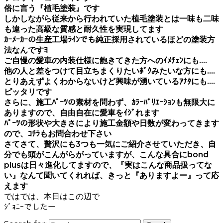
俗に言う『植毛塗装』です
しかしながら従来から行われていた植毛塗装とは一味も二味
も違った高級な質感と耐久性を実現してます
ｶｰﾒｰｶｰの生産工場ﾗｲﾝでも純正採用されているほどの塗装方
法なんですﾖ
ご自慢の愛車の内装仕様に飽きてきた方へのｲﾒﾁｪﾝにも….
他の人と差をつけて目立ちまくりたいﾎﾞｸみたいな方にも….
とりあえずよくわからないけど興味が湧いているｱﾅﾀにも….
ピッタリです
さらに、施工ﾊﾟｰﾂの素材を問わず、ｶﾗｰﾊﾞﾘｴｰｼｮﾝも無限大に
ありますので、自由自在に愛車をｲｼﾞれます
ﾊﾟｰﾂの形状や大きさにより施工金額や日数が変わってきます
ので、ｺﾁﾗもお問合わせ下さい
さてさて、贅沢にも3つも一気にご紹介させていただき、自
分でも頭がこんがらがっていますが、こんな具合にbond
plusは日々進化してますので、『実はこんな商品扱ってな
い』なんて聞いてくれれば、きっと『ありますよー』って応
えます
ではでは、本日はこの辺で
ｼﾞｮﾆｰでしたー